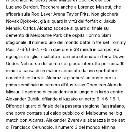
Luciano Darderi. Toccherà anche a Lorenzo Musetti, che
sfiderà sulla Rod Laver Arena Taylor Fritz. Non giocherà
Novak Djokovic, già ai quarti in virtù del forfait di Jakub
Mensik. Carlos Alcaraz accede ai quarti di finale sul
cemento di Melbourne Park che ospita il primo Slam
stagionale. Il numero uno del mondo batte in tre set Tommy
Paul, 7-6(6) 6-4 7-5 in due ore e 38 minuti in campo, ed
eguaglia il miglior risultato in carriera ottenuto in terra Down
Under. Nel corso del primo set gioco interrotto per circa 10
minuti a causa di un malore accusato da uno spettatore
durante il tie-break. Alcaraz si giocherà un posto per la
prima semifinale in carriera all’Australian Open con Alex de
Minaur. Il padrone di casa domina in lungo e in largo contro
Alexander Bublik, rifilando al kazako un netto 6-4 6-1 6-1.
Difende i quarti di finale della passata stagione l’australiano,
che potrà contare sul caldo pubblico di Melbourne nel big
match con Alcaraz. Alexander Zverev si sbarazza in tre set
di Francisco Cerundolo. Il numero 3 del mondo elimina