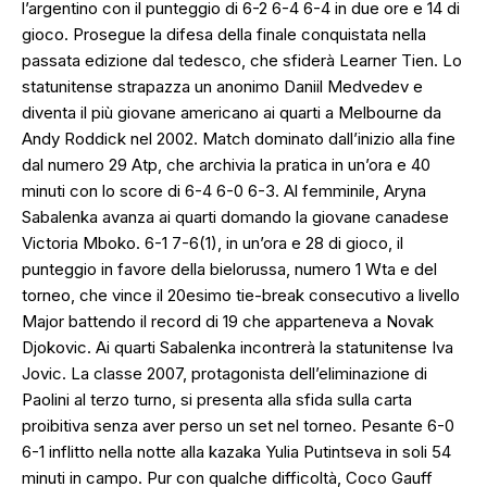
l’argentino con il punteggio di 6-2 6-4 6-4 in due ore e 14 di
gioco. Prosegue la difesa della finale conquistata nella
passata edizione dal tedesco, che sfiderà Learner Tien. Lo
statunitense strapazza un anonimo Daniil Medvedev e
diventa il più giovane americano ai quarti a Melbourne da
Andy Roddick nel 2002. Match dominato dall’inizio alla fine
dal numero 29 Atp, che archivia la pratica in un’ora e 40
minuti con lo score di 6-4 6-0 6-3. Al femminile, Aryna
Sabalenka avanza ai quarti domando la giovane canadese
Victoria Mboko. 6-1 7-6(1), in un’ora e 28 di gioco, il
punteggio in favore della bielorussa, numero 1 Wta e del
torneo, che vince il 20esimo tie-break consecutivo a livello
Major battendo il record di 19 che apparteneva a Novak
Djokovic. Ai quarti Sabalenka incontrerà la statunitense Iva
Jovic. La classe 2007, protagonista dell’eliminazione di
Paolini al terzo turno, si presenta alla sfida sulla carta
proibitiva senza aver perso un set nel torneo. Pesante 6-0
6-1 inflitto nella notte alla kazaka Yulia Putintseva in soli 54
minuti in campo. Pur con qualche difficoltà, Coco Gauff