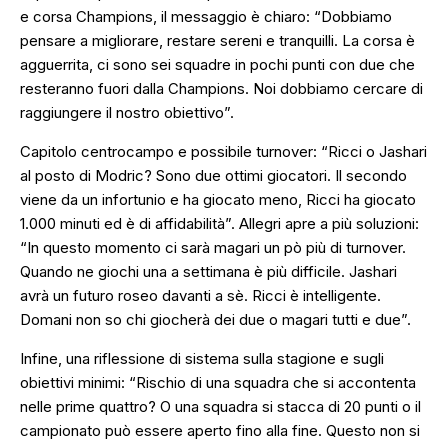
e corsa Champions, il messaggio è chiaro:
“Dobbiamo
pensare a migliorare, restare sereni e tranquilli. La corsa è
agguerrita, ci sono sei squadre in pochi punti con due che
resteranno fuori dalla Champions. Noi dobbiamo cercare di
raggiungere il nostro obiettivo”.
Capitolo centrocampo e possibile turnover:
“Ricci o Jashari
al posto di Modric? Sono due ottimi giocatori. Il secondo
viene da un infortunio e ha giocato meno, Ricci ha giocato
1.000 minuti ed è di affidabilità”.
Allegri apre a più soluzioni:
“I
n questo momento ci sarà magari un pò più di turnover.
Quando ne giochi una a settimana è più difficile. Jashari
avrà un futuro roseo davanti a sè. Ricci è intelligente.
Domani non so chi giocherà dei due o magari tutti e due”.
Infine, una riflessione di sistema sulla stagione e sugli
obiettivi minimi: “
Rischio di una squadra che si accontenta
nelle prime quattro? O una squadra si stacca di 20 punti o il
campionato può essere aperto fino alla fine. Questo non si