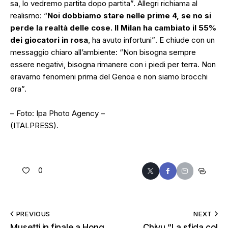
sa, lo vedremo partita dopo partita”.
Allegri richiama al
realismo: “
Noi dobbiamo stare nelle prime 4, se no si
perde la realtà delle cose. Il Milan ha cambiato il 55%
dei giocatori in rosa
, ha avuto infortuni”
. E chiude con un
messaggio chiaro all’ambiente:
“Non bisogna sempre
essere negativi, bisogna rimanere con i piedi per terra. Non
eravamo fenomeni prima del Genoa e non siamo brocchi
ora”.
– Foto: Ipa Photo Agency –
(ITALPRESS).
0
PREVIOUS
NEXT
Musetti in finale a Hong
Chivu “La sfida col