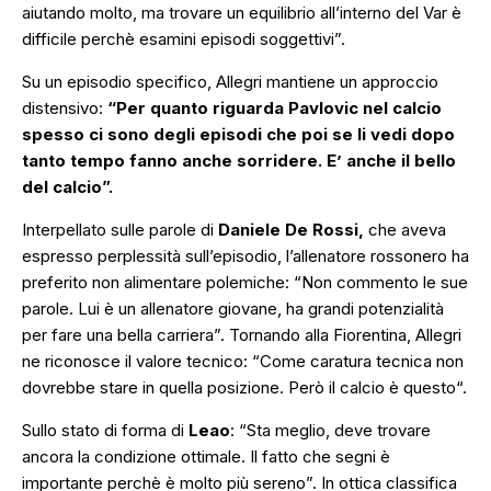
aiutando molto, ma trovare un equilibrio all’interno del Var è
difficile perchè esamini episodi soggettivi”.
Su un episodio specifico, Allegri mantiene un approccio
distensivo:
“Per quanto riguarda Pavlovic nel calcio
spesso ci sono degli episodi che poi se li vedi dopo
tanto tempo fanno anche sorridere. E’ anche il bello
del calcio”.
Interpellato sulle parole di
Daniele De Rossi,
che aveva
espresso perplessità sull’episodio, l’allenatore rossonero ha
preferito non alimentare polemiche:
“Non commento le sue
parole. Lui è un allenatore giovane, ha grandi potenzialità
per fare una bella carriera”.
Tornando alla Fiorentina, Allegri
ne riconosce il valore tecnico:
“Come caratura tecnica non
dovrebbe stare in quella posizione. Però il calcio è questo
“.
Sullo stato di forma di
Leao
:
“Sta meglio, deve trovare
ancora la condizione ottimale. Il fatto che segni è
importante perchè è molto più sereno”.
In ottica classifica