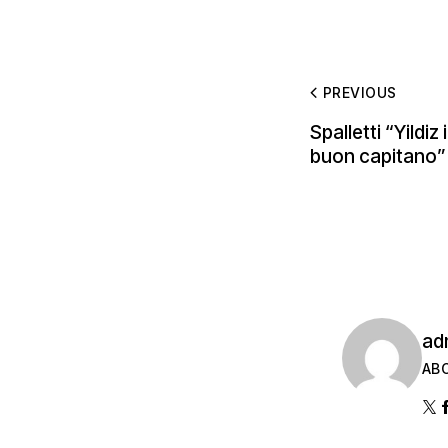
PREVIOUS
Spalletti “Yildiz
buon capitano”
ad
AB