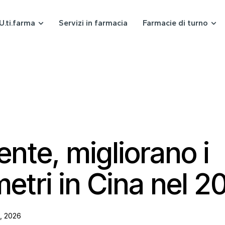
U.ti.farma
Servizi in farmacia
Farmacie di turno
nte, migliorano i
etri in Cina nel 2
, 2026