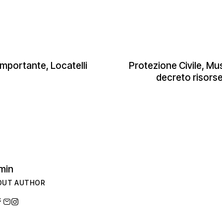
 importante, Locatelli
Protezione Civile, M
decreto risors
min
OUT AUTHOR