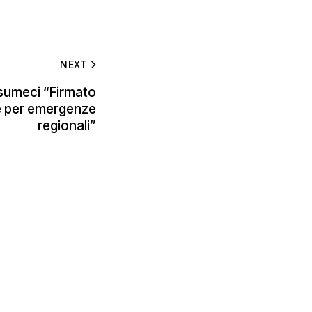
NEXT
usumeci “Firmato
e per emergenze
regionali”