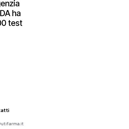
genzia
ADA ha
00 test
atti
utifarma.it