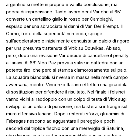
argentino si mette in proprio e va alla conclusione, ma
pecca di imprecisione. Tanto lavoro per il Var che al 65′
converte un cartellino giallo in rosso per Cambiaghi,
espulso per una sbracciata ai danni di Van Der Brempt. Il
Como, forte della superiorità numerica, spinge
sull’acceleratore e inizialmente conquista un calcio di rigore
per una presunta trattenuta di Vitik su Douvikas. Abisso,
però, dopo una revisione Var decide di cancellare il penalty
ai lariani. Al 68′ Nico Paz prova a salire in cattedra con un
potente tiro, che però si stampa clamorosamente sul palo.
La squadra biancoblù si riversa in massa nella metà campo
avversaria, mentre Vincenzo Italiano effettua una girandola
di sostituzioni per difendere il risultato. Nel finale i felsinei
vanno vicini al raddoppio con un colpo di testa di Vitik sugli
sviluppi di un calcio di punizione, ma la sfera si infrange sul
muro difensivo lariano. Dopo i reiterati sforzi, gli uomini di
Fabregas riescono ad agguantare il pareggio a pochi
secondi dal triplice fischio con una meraviglia di Baturina,
che disegna una traiettoria imprendibile con un destro a