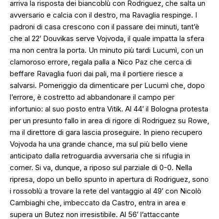
arriva la risposta dei biancoblù con Rodriguez, che salta un
avversario e calcia con il destro, ma Ravaglia respinge. I
padroni di casa crescono con il passare dei minuti, tant’è
che al 22′ Douvikas serve Vojvoda, il quale impatta la sfera
ma non centra la porta. Un minuto più tardi Lucumì, con un
clamoroso errore, regala palla a Nico Paz che cerca di
beffare Ravaglia fuori dai pali, ma il portiere riesce a
salvarsi. Pomeriggio da dimenticare per Lucumì che, dopo
l’errore, è costretto ad abbandonare il campo per
infortunio: al suo posto entra Vitik. Al 44′ il Bologna protesta
per un presunto fallo in area di rigore di Rodriguez su Rowe,
ma il direttore di gara lascia proseguire. In pieno recupero
Vojvoda ha una grande chance, ma sul più bello viene
anticipato dalla retroguardia avversaria che si rifugia in
corner. Si va, dunque, a riposo sul parziale di 0-0. Nella
ripresa, dopo un bello spunto in apertura di Rodriguez, sono
i rossoblù a trovare la rete del vantaggio al 49′ con Nicolò
Cambiaghi che, imbeccato da Castro, entra in area e
supera un Butez non irresistibile. Al 56′ l’attaccante