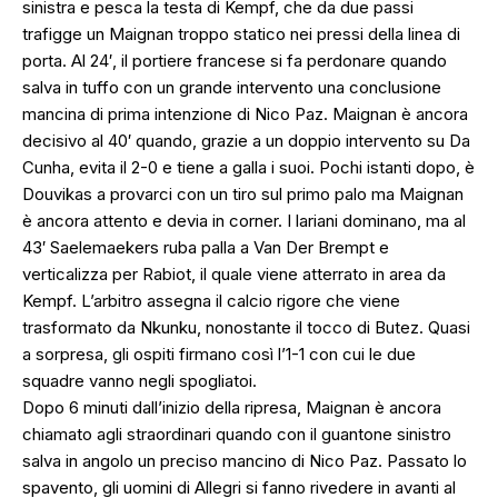
sinistra e pesca la testa di Kempf, che da due passi
trafigge un Maignan troppo statico nei pressi della linea di
porta. Al 24′, il portiere francese si fa perdonare quando
salva in tuffo con un grande intervento una conclusione
mancina di prima intenzione di Nico Paz. Maignan è ancora
decisivo al 40′ quando, grazie a un doppio intervento su Da
Cunha, evita il 2-0 e tiene a galla i suoi. Pochi istanti dopo, è
Douvikas a provarci con un tiro sul primo palo ma Maignan
è ancora attento e devia in corner. I lariani dominano, ma al
43′ Saelemaekers ruba palla a Van Der Brempt e
verticalizza per Rabiot, il quale viene atterrato in area da
Kempf. L’arbitro assegna il calcio rigore che viene
trasformato da Nkunku, nonostante il tocco di Butez. Quasi
a sorpresa, gli ospiti firmano così l’1-1 con cui le due
squadre vanno negli spogliatoi.
Dopo 6 minuti dall’inizio della ripresa, Maignan è ancora
chiamato agli straordinari quando con il guantone sinistro
salva in angolo un preciso mancino di Nico Paz. Passato lo
spavento, gli uomini di Allegri si fanno rivedere in avanti al