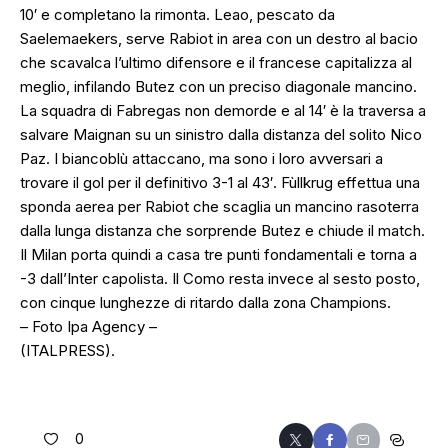
10′ e completano la rimonta. Leao, pescato da
Saelemaekers, serve Rabiot in area con un destro al bacio
che scavalca l’ultimo difensore e il francese capitalizza al
meglio, infilando Butez con un preciso diagonale mancino.
La squadra di Fabregas non demorde e al 14′ è la traversa a
salvare Maignan su un sinistro dalla distanza del solito Nico
Paz. I biancoblù attaccano, ma sono i loro avversari a
trovare il gol per il definitivo 3-1 al 43′. Fùllkrug effettua una
sponda aerea per Rabiot che scaglia un mancino rasoterra
dalla lunga distanza che sorprende Butez e chiude il match.
Il Milan porta quindi a casa tre punti fondamentali e torna a
-3 dall’Inter capolista. Il Como resta invece al sesto posto,
con cinque lunghezze di ritardo dalla zona Champions.
– Foto Ipa Agency –
(ITALPRESS).
0