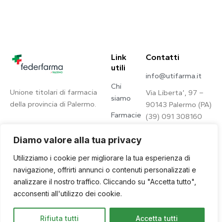
Link
Contatti
utili
info@utifarma.it
Chi
Unione titolari di farmacia
Via Liberta’, 97 –
siamo
della provincia di Palermo.
90143 Palermo (PA)
Farmacie
(39) 091 308160
Contatti
Diamo valore alla tua privacy
Privacy
Utilizziamo i cookie per migliorare la tua esperienza di
Policy
navigazione, offrirti annunci o contenuti personalizzati e
analizzare il nostro traffico. Cliccando su "Accetta tutto",
acconsenti all'utilizzo dei cookie.
© 2026. © U.Ti.Farma – All
Site by
Qwince
Rifiuta tutti
Accetta tutti