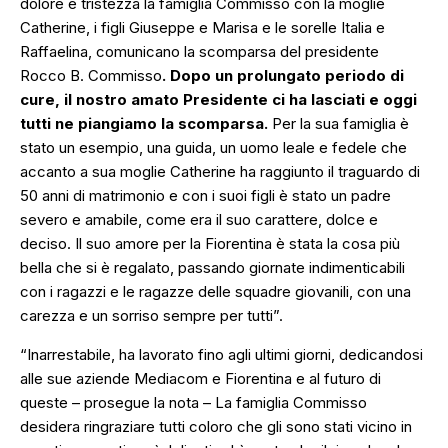
dolore e tristezza la famiglia Commisso con la moglie
Catherine, i figli Giuseppe e Marisa e le sorelle Italia e
Raffaelina, comunicano la scomparsa del presidente
Rocco B. Commisso
. Dopo un prolungato periodo di
cure, il nostro amato Presidente ci ha lasciati e oggi
tutti ne piangiamo la scomparsa.
Per la sua famiglia è
stato un esempio, una guida, un uomo leale e fedele che
accanto a sua moglie Catherine ha raggiunto il traguardo di
50 anni di matrimonio e con i suoi figli è stato un padre
severo e amabile, come era il suo carattere, dolce e
deciso. Il suo amore per la Fiorentina è stata la cosa più
bella che si è regalato, passando giornate indimenticabili
con i ragazzi e le ragazze delle squadre giovanili, con una
carezza e un sorriso sempre per tutti”.
“Inarrestabile, ha lavorato fino agli ultimi giorni, dedicandosi
alle sue aziende Mediacom e Fiorentina e al futuro di
queste
– prosegue la nota –
La famiglia Commisso
desidera ringraziare tutti coloro che gli sono stati vicino in