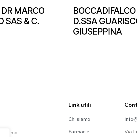
 DR MARCO
BOCCADIFALCO
 SAS & C.
D.SSA GUARISC
GIUSEPPINA
Link utili
Cont
Chi siamo
info@
Farmacie
Via L
 Palermo.