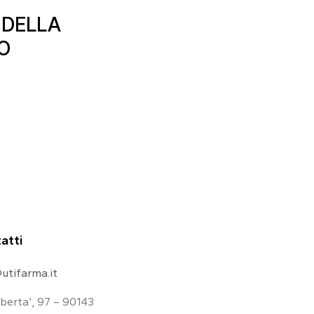
 DELLA
O
atti
utifarma.it
iberta’, 97 – 90143