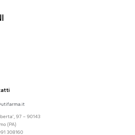
I
atti
utifarma.it
iberta’, 97 – 90143
mo (PA)
091 308160