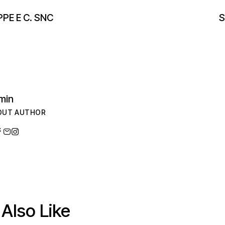
PE E C. SNC
S
min
OUT AUTHOR
Also Like