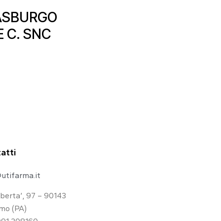
ASBURGO
E C. SNC
atti
utifarma.it
iberta’, 97 – 90143
mo (PA)