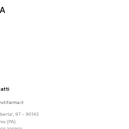
LA
atti
utifarma.it
iberta’, 97 – 90143
mo (PA)