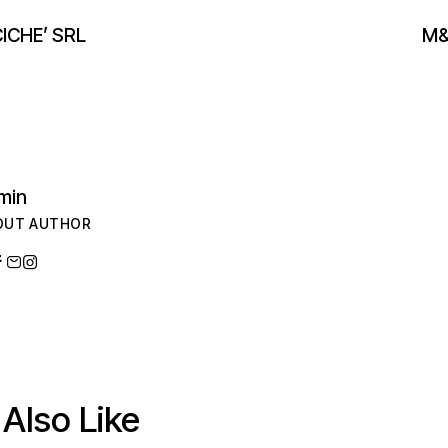
ICHE’ SRL
M&
min
OUT AUTHOR
Also Like