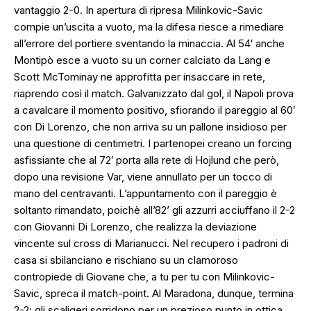
vantaggio 2-0. In apertura di ripresa Milinkovic-Savic
compie un’uscita a vuoto, ma la difesa riesce a rimediare
all’errore del portiere sventando la minaccia. Al 54′ anche
Montipò esce a vuoto su un corner calciato da Lang e
Scott McTominay ne approfitta per insaccare in rete,
riaprendo così il match. Galvanizzato dal gol, il Napoli prova
a cavalcare il momento positivo, sfiorando il pareggio al 60′
con Di Lorenzo, che non arriva su un pallone insidioso per
una questione di centimetri. I partenopei creano un forcing
asfissiante che al 72′ porta alla rete di Hojlund che però,
dopo una revisione Var, viene annullato per un tocco di
mano del centravanti. L’appuntamento con il pareggio è
soltanto rimandato, poichè all’82’ gli azzurri acciuffano il 2-2
con Giovanni Di Lorenzo, che realizza la deviazione
vincente sul cross di Marianucci. Nel recupero i padroni di
casa si sbilanciano e rischiano su un clamoroso
contropiede di Giovane che, a tu per tu con Milinkovic-
Savic, spreca il match-point. Al Maradona, dunque, termina
2-2: gli scaligeri sorridono per un prezioso punto in ottica