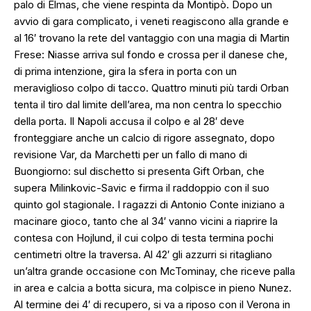
palo di Elmas, che viene respinta da Montipò. Dopo un
avvio di gara complicato, i veneti reagiscono alla grande e
al 16′ trovano la rete del vantaggio con una magia di Martin
Frese: Niasse arriva sul fondo e crossa per il danese che,
di prima intenzione, gira la sfera in porta con un
meraviglioso colpo di tacco. Quattro minuti più tardi Orban
tenta il tiro dal limite dell’area, ma non centra lo specchio
della porta. Il Napoli accusa il colpo e al 28′ deve
fronteggiare anche un calcio di rigore assegnato, dopo
revisione Var, da Marchetti per un fallo di mano di
Buongiorno: sul dischetto si presenta Gift Orban, che
supera Milinkovic-Savic e firma il raddoppio con il suo
quinto gol stagionale. I ragazzi di Antonio Conte iniziano a
macinare gioco, tanto che al 34′ vanno vicini a riaprire la
contesa con Hojlund, il cui colpo di testa termina pochi
centimetri oltre la traversa. Al 42′ gli azzurri si ritagliano
un’altra grande occasione con McTominay, che riceve palla
in area e calcia a botta sicura, ma colpisce in pieno Nunez.
Al termine dei 4′ di recupero, si va a riposo con il Verona in