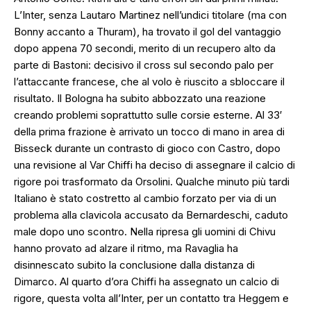
L’Inter, senza Lautaro Martinez nell’undici titolare (ma con
Bonny accanto a Thuram), ha trovato il gol del vantaggio
dopo appena 70 secondi, merito di un recupero alto da
parte di Bastoni: decisivo il cross sul secondo palo per
l’attaccante francese, che al volo è riuscito a sbloccare il
risultato. Il Bologna ha subito abbozzato una reazione
creando problemi soprattutto sulle corsie esterne. Al 33′
della prima frazione è arrivato un tocco di mano in area di
Bisseck durante un contrasto di gioco con Castro, dopo
una revisione al Var Chiffi ha deciso di assegnare il calcio di
rigore poi trasformato da Orsolini. Qualche minuto più tardi
Italiano è stato costretto al cambio forzato per via di un
problema alla clavicola accusato da Bernardeschi, caduto
male dopo uno scontro. Nella ripresa gli uomini di Chivu
hanno provato ad alzare il ritmo, ma Ravaglia ha
disinnescato subito la conclusione dalla distanza di
Dimarco. Al quarto d’ora Chiffi ha assegnato un calcio di
rigore, questa volta all’Inter, per un contatto tra Heggem e