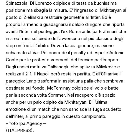
Spinazzola, Di Lorenzo colpisce di testa da buonissima
posizione ma sbaglia la misura. E’ l’ingresso di Mkhitaryan al
posto di Zielinski a restituire geometrie all’Inter. Ed è
proprio l’armeno a guadagnarsi il calcio di rigore che riporta
avanti l’Inter nel punteggio: l’ex Roma anticipa Rrahmani che
in area frana sul piede dell’avversario nel più classico degli
step on foot. L’arbitro Doveri lascia giocare, ma viene
richiamato al Var. Poi concede il penalty ed espelle Antonio
Conte per le proteste veementi del tecnico partenopeo.
Dagli undici metri va Calhanoglu che spiazza Milinkovic e
realizza il 2-1. Il Napoli però resta in partita. E all’81’ arriva il
pareggio: Lang trasforma in assist una palla che sembrava
destinata sul fondo, McTominay colpisce al volo e batte
per la seconda volta Sommer. Nel recupero c’è spazio
anche per un palo colpito da Mkhitaryan. E’ l’ultima
emozione di un match che non sancisce la fuga scudetto
dell’Inter, al primo pareggio in questo campionato.
– foto Ipa Agency –
(ITALPRESS).