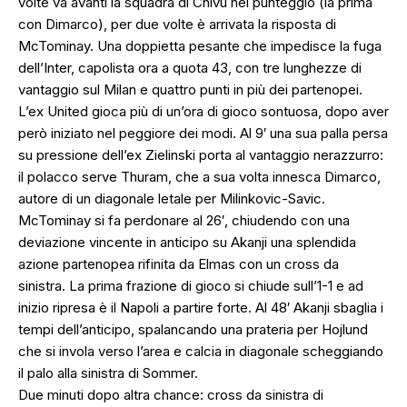
volte va avanti la squadra di Chivu nel punteggio (la prima
con Dimarco), per due volte è arrivata la risposta di
McTominay. Una doppietta pesante che impedisce la fuga
dell’Inter, capolista ora a quota 43, con tre lunghezze di
vantaggio sul Milan e quattro punti in più dei partenopei.
L’ex United gioca più di un’ora di gioco sontuosa, dopo aver
però iniziato nel peggiore dei modi. Al 9′ una sua palla persa
su pressione dell’ex Zielinski porta al vantaggio nerazzurro:
il polacco serve Thuram, che a sua volta innesca Dimarco,
autore di un diagonale letale per Milinkovic-Savic.
McTominay si fa perdonare al 26′, chiudendo con una
deviazione vincente in anticipo su Akanji una splendida
azione partenopea rifinita da Elmas con un cross da
sinistra. La prima frazione di gioco si chiude sull’1-1 e ad
inizio ripresa è il Napoli a partire forte. Al 48′ Akanji sbaglia i
tempi dell’anticipo, spalancando una prateria per Hojlund
che si invola verso l’area e calcia in diagonale scheggiando
il palo alla sinistra di Sommer.
Due minuti dopo altra chance: cross da sinistra di