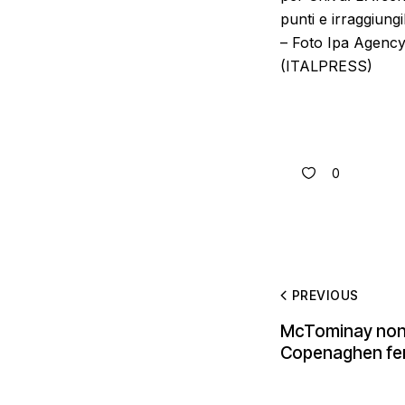
punti e irraggiungibi
– Foto Ipa Agency
(ITALPRESS)
0
PREVIOUS
McTominay non b
Copenaghen ferma