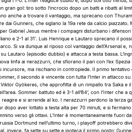
igla l’1-0. L’Inter reagisce subito e, dopo soli otto minuti, 
 gran gol: tiro sotto l’incrocio dopo un batti e ribatti al limit
ano anche a trovare il vantaggio, ma sprecano con Thuram
 dai Gunners, che siglano la 19a rete da calcio piazzato. M
per Gabriel Jesus mentre i compagni disturbano i difensor
iliano e 2-1 al 31′. Luis Henrique e Lautaro sprecano il possi
rco. Si va dunque al riposo col vantaggio dell’Arsenal e, nel
su Lautaro (episodio dubbio) e attacca a testa bassa. L’ing
ova linfa ai nerazzurri, che sfiorano il pari con l’ex Spezi
si incursore, ma rischiano in contropiede. Il primo tentativo 
mmer, il secondo è vincente con tutta l’Inter in attacco su
Viktor Gyòkeres, che approfitta di un rimpallo tra Saka e il
 dell’area. Sommer battuto ed è 3-1 all’84’, con l’Inter che 
 reagire e si arrende al ko. I nerazzurri perdono la terza g
dopo aver lottato a testa alta per 70 minuti, e si fermano
mmino verso gli ottavi. L’Inter è momentaneamente fuori dal
russia Dortmund nell’ultimo turno, i playoff potrebbero div
al, invece, fa sette su sette e ipoteca il primo posto: Gunne