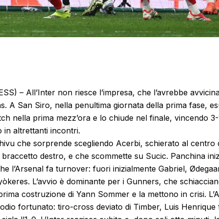
 – All’Inter non riesce l’impresa, che l’avrebbe avvicinata
s. A San Siro, nella penultima giornata della prima fase, esu
atch nella prima mezz’ora e lo chiude nel finale, vincendo 3
in altrettanti incontri.
hivu che sorprende scegliendo Acerbi, schierato al centro d
i braccetto destro, e che scommette su Sucic. Panchina iniz
e l’Arsenal fa turnover: fuori inizialmente Gabriel, Ødegaar
òkeres. L’avvio è dominante per i Gunners, che schiacciano
 prima costruzione di Yann Sommer e la mettono in crisi. L’
sodio fortunato: tiro-cross deviato di Timber, Luis Henrique 