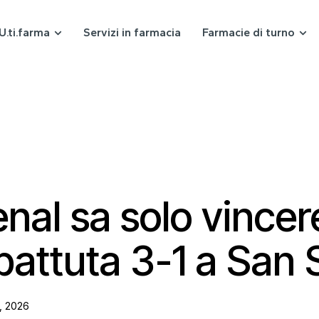
U.ti.farma
Servizi in farmacia
Farmacie di turno
enal sa solo vincer
 battuta 3-1 a San 
, 2026