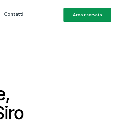
Contatti
Area riservata
e,
Siro