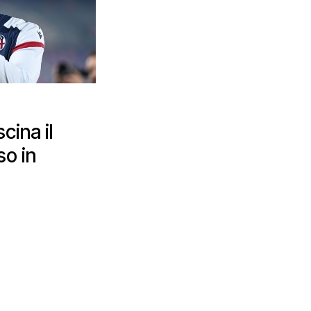
cina il
o in