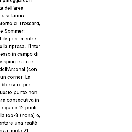
la pareggia con
e dell’area.
 e si fanno
erito di Trossard,
i e Sommer:
bile pari, mentre
la ripresa, l’Inter
resso in campo di
a e spingono con
dell’Arsenal (con
 un corner. La
 difensore per
a questo punto non
ara consecutiva in
 a quota 12 punti
la top-8 (nona) e,
entare una realtà
rs a quota 21