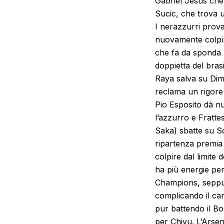
Gabriel Jesus che s
Sucic, che trova un
I nerazzurri prov
nuovamente colpire
che fa da sponda 
doppietta del bras
Raya salva su Dima
reclama un rigore 
Pio Esposito dà nu
l’azzurro e Fratte
Saka) sbatte su So
ripartenza premia 
colpire dal limite
ha più energie per
Champions, seppur 
complicando il ca
pur battendo il Bo
per Chivu. L’Arsen