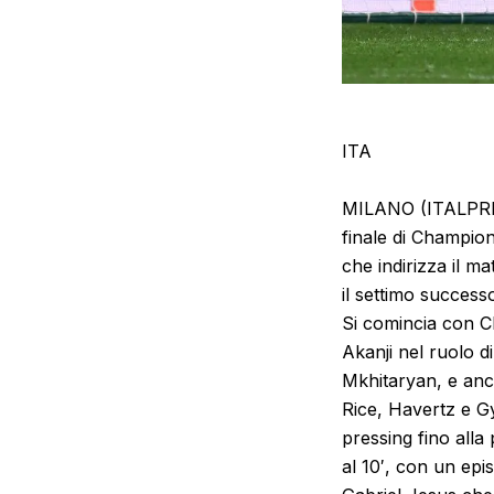
ITA
MILANO (ITALPRESS)
finale di Champion
che indirizza il m
il settimo successo 
Si comincia con C
Akanji nel ruolo d
Mkhitaryan, e anch
Rice, Havertz e Gy
pressing fino alla
al 10′, con un epi