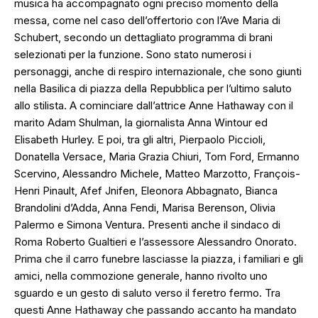
musica ha accompagnato ogni preciso momento della
messa, come nel caso dell’offertorio con l’Ave Maria di
Schubert, secondo un dettagliato programma di brani
selezionati per la funzione. Sono stato numerosi i
personaggi, anche di respiro internazionale, che sono giunti
nella Basilica di piazza della Repubblica per l’ultimo saluto
allo stilista. A cominciare dall’attrice Anne Hathaway con il
marito Adam Shulman, la giornalista Anna Wintour ed
Elisabeth Hurley. E poi, tra gli altri, Pierpaolo Piccioli,
Donatella Versace, Maria Grazia Chiuri, Tom Ford, Ermanno
Scervino, Alessandro Michele, Matteo Marzotto, François-
Henri Pinault, Afef Jnifen, Eleonora Abbagnato, Bianca
Brandolini d’Adda, Anna Fendi, Marisa Berenson, Olivia
Palermo e Simona Ventura. Presenti anche il sindaco di
Roma Roberto Gualtieri e l’assessore Alessandro Onorato.
Prima che il carro funebre lasciasse la piazza, i familiari e gli
amici, nella commozione generale, hanno rivolto uno
sguardo e un gesto di saluto verso il feretro fermo. Tra
questi Anne Hathaway che passando accanto ha mandato