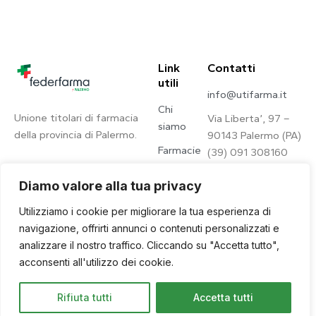
Link
Contatti
utili
info@utifarma.it
Chi
Unione titolari di farmacia
Via Liberta’, 97 –
siamo
della provincia di Palermo.
90143 Palermo (PA)
Farmacie
(39) 091 308160
Contatti
Diamo valore alla tua privacy
Privacy
Utilizziamo i cookie per migliorare la tua esperienza di
Policy
navigazione, offrirti annunci o contenuti personalizzati e
analizzare il nostro traffico. Cliccando su "Accetta tutto",
acconsenti all'utilizzo dei cookie.
© 2026. © U.Ti.Farma – All
Site by
Qwince
Rifiuta tutti
Accetta tutti
Rights Reserved.