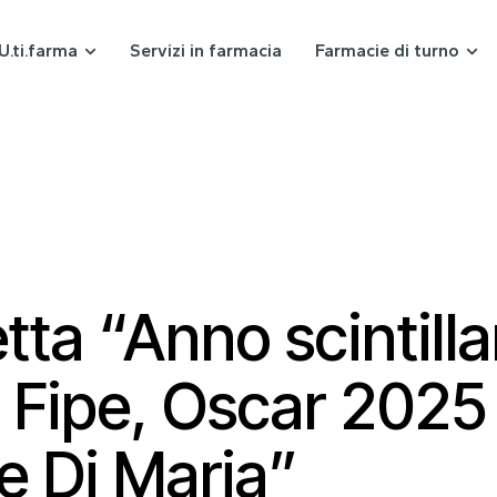
U.ti.farma
Servizi in farmacia
Farmacie di turno
etta “Anno scintill
a Fipe, Oscar 2025
e Di Maria”