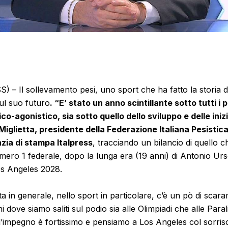
 Il sollevamento pesi, uno sport che ha fatto la storia de
ul suo futuro
.
“E’ stato un anno scintillante sotto tutti i p
co-agonistico, sia sotto quello dello sviluppo e delle iniz
Miglietta, presidente della Federazione Italiana Pesistica,
nzia di stampa Italpress
, tracciando un bilancio di quello ch
ro 1 federale, dopo la lunga era (19 anni) di Antonio Urso
os Angeles 2028.
ita in generale, nello sport in particolare, c’è un pò di sca
ni dove siamo saliti sul podio sia alle Olimpiadi che alle Paral
l’impegno è fortissimo e pensiamo a Los Angeles col sorris