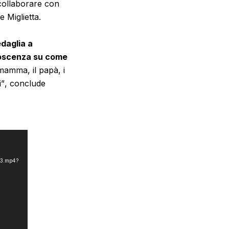
 collaborare con
e Miglietta.
daglia a
onoscenza su come
mamma, il papà, i
i”
, conclude
53.mp4?