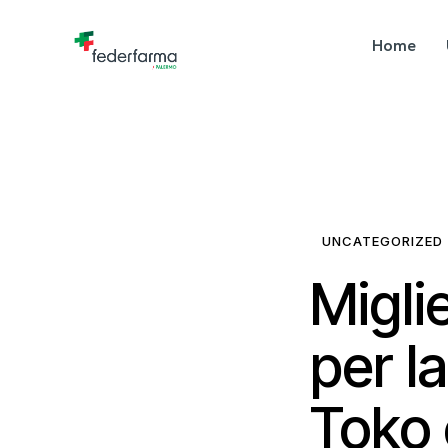
Home
UNCATEGORIZED
Migli
per l
Toko 