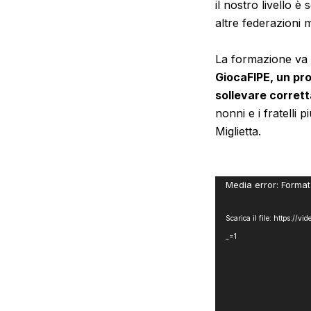
il nostro livello 
altre federazioni 
La formazione va d
GiocaFIPE, un pro
sollevare corret
nonni e i fratelli 
Miglietta.
Video
Media error: Format
Player
Scarica il file: https:
_=1