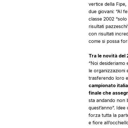
vertice della Fipe
due giovani:
“Al fe
classe 2002
“solo
risultati pazzeschi
con risultati incre
come si possa forma
Tra le novità del 
“Noi desideriamo e
le organizzazioni 
trasferendo loro 
campionato italian
finale che assegne
sta andando non b
quest’anno”.
Idee c
forza tutta la par
e fiore all’occhie