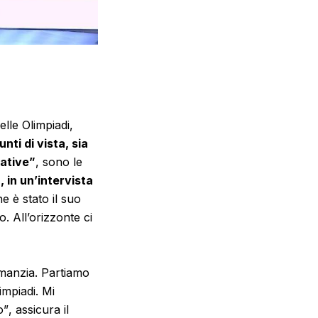
lle Olimpiadi,
unti di vista, sia
iative”
, sono le
 in un’intervista
e è stato il suo
. All’orizzonte ci
ramanzia. Partiamo
impiadi. Mi
o”
, assicura il