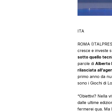
ITA
ROMA (ITALPRESS) –
cresce e investe s
sotto quello tecni
parole di
Alberto 
rilasciata all’age
primo anno da nume
sono i Giochi di L
“Obiettivi? Nella v
dalle ultime edizio
fermerei qua. Ma 