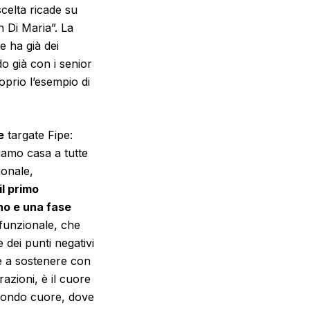
scelta ricade su
 Di Maria”.
La
e ha già dei
o già con i senior
oprio l’esempio di
e
targate Fipe:
iamo casa a tutte
ionale,
il primo
ano e una fase
 funzionale, che
dei punti negativi
 a sostenere con
azioni, è il cuore
secondo cuore, dove