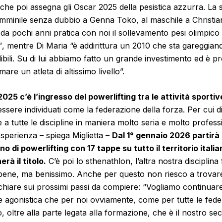
, che poi assegna gli Oscar 2025 della pesistica azzurra. La 
mminile senza dubbio a Genna Toko, al maschile a Christian
 da pochi anni pratica con noi il sollevamento pesi olimpico 
”
, mentre Di Maria
“è addirittura un 2010 che sta gareggiand
dibili. Su di lui abbiamo fatto un grande investimento ed è pr
re un atleta di altissimo livello”.
2025 c’è l’ingresso del powerlifting tra le attività sportiv
ssere individuati come la federazione della forza. Per cui d
e a tutte le discipline in maniera molto seria e molto profess
esperienza
– spiega Miglietta –
Dal 1° gennaio 2026 partirà 
o di powerlifting con 17 tappe su tutto il territorio itali
rà il titolo.
C’è poi lo sthenathlon, l’altra nostra disciplina
ene, ma benissimo. Anche per questo non riesco a trovare 
hiare sui prossimi passi da compiere:
“Vogliamo continuare
te agonistica che per noi ovviamente, come per tutte le feder
llo, oltre alla parte legata alla formazione, che è il nostro 