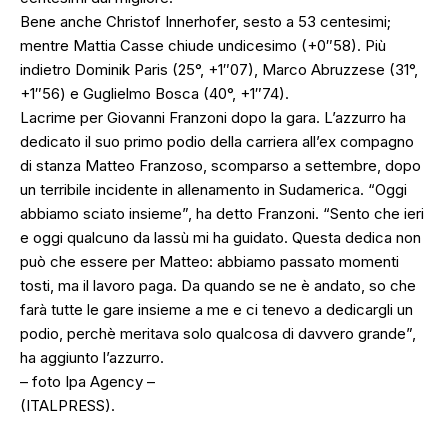
Bene anche Christof Innerhofer, sesto a 53 centesimi;
mentre Mattia Casse chiude undicesimo (+0″58). Più
indietro Dominik Paris (25°, +1″07), Marco Abruzzese (31°,
+1″56) e Guglielmo Bosca (40°, +1″74).
Lacrime per Giovanni Franzoni dopo la gara. L’azzurro ha
dedicato il suo primo podio della carriera all’ex compagno
di stanza Matteo Franzoso, scomparso a settembre, dopo
un terribile incidente in allenamento in Sudamerica. “Oggi
abbiamo sciato insieme”, ha detto Franzoni. “Sento che ieri
e oggi qualcuno da lassù mi ha guidato. Questa dedica non
può che essere per Matteo: abbiamo passato momenti
tosti, ma il lavoro paga. Da quando se ne è andato, so che
farà tutte le gare insieme a me e ci tenevo a dedicargli un
podio, perchè meritava solo qualcosa di davvero grande”,
ha aggiunto l’azzurro.
– foto Ipa Agency –
(ITALPRESS).