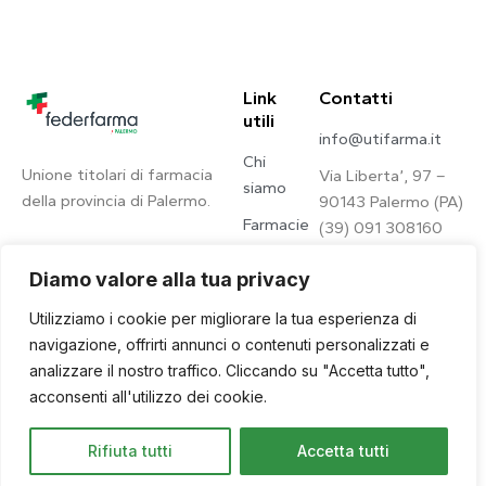
Link
Contatti
utili
info@utifarma.it
Chi
Unione titolari di farmacia
Via Liberta’, 97 –
siamo
della provincia di Palermo.
90143 Palermo (PA)
Farmacie
(39) 091 308160
Contatti
Diamo valore alla tua privacy
Privacy
Utilizziamo i cookie per migliorare la tua esperienza di
Policy
navigazione, offrirti annunci o contenuti personalizzati e
analizzare il nostro traffico. Cliccando su "Accetta tutto",
acconsenti all'utilizzo dei cookie.
© 2026. © U.Ti.Farma – All
Site by
Qwince
Rifiuta tutti
Accetta tutti
Rights Reserved.