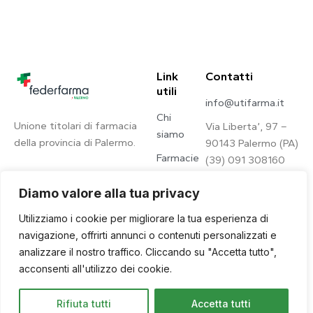
Link
Contatti
utili
info@utifarma.it
Chi
Unione titolari di farmacia
Via Liberta’, 97 –
siamo
della provincia di Palermo.
90143 Palermo (PA)
Farmacie
(39) 091 308160
Contatti
Diamo valore alla tua privacy
Privacy
Utilizziamo i cookie per migliorare la tua esperienza di
Policy
navigazione, offrirti annunci o contenuti personalizzati e
analizzare il nostro traffico. Cliccando su "Accetta tutto",
acconsenti all'utilizzo dei cookie.
© 2026. © U.Ti.Farma – All
Site by
Qwince
Rifiuta tutti
Accetta tutti
Rights Reserved.