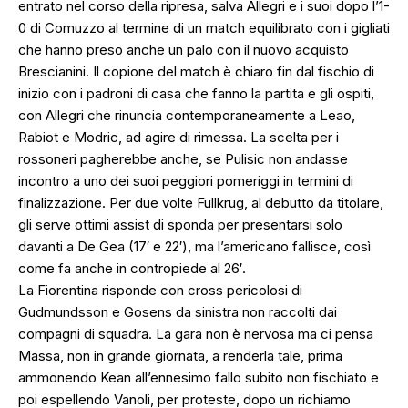
entrato nel corso della ripresa, salva Allegri e i suoi dopo l’1-
0 di Comuzzo al termine di un match equilibrato con i gigliati
che hanno preso anche un palo con il nuovo acquisto
Brescianini. Il copione del match è chiaro fin dal fischio di
inizio con i padroni di casa che fanno la partita e gli ospiti,
con Allegri che rinuncia contemporaneamente a Leao,
Rabiot e Modric, ad agire di rimessa. La scelta per i
rossoneri pagherebbe anche, se Pulisic non andasse
incontro a uno dei suoi peggiori pomeriggi in termini di
finalizzazione. Per due volte Fullkrug, al debutto da titolare,
gli serve ottimi assist di sponda per presentarsi solo
davanti a De Gea (17′ e 22′), ma l’americano fallisce, così
come fa anche in contropiede al 26′.
La Fiorentina risponde con cross pericolosi di
Gudmundsson e Gosens da sinistra non raccolti dai
compagni di squadra. La gara non è nervosa ma ci pensa
Massa, non in grande giornata, a renderla tale, prima
ammonendo Kean all’ennesimo fallo subito non fischiato e
poi espellendo Vanoli, per proteste, dopo un richiamo