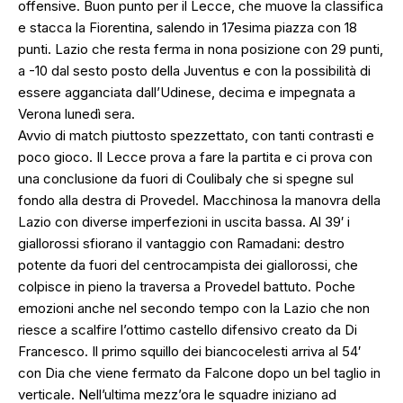
offensive. Buon punto per il Lecce, che muove la classifica
e stacca la Fiorentina, salendo in 17esima piazza con 18
punti. Lazio che resta ferma in nona posizione con 29 punti,
a -10 dal sesto posto della Juventus e con la possibilità di
essere agganciata dall’Udinese, decima e impegnata a
Verona lunedì sera.
Avvio di match piuttosto spezzettato, con tanti contrasti e
poco gioco. Il Lecce prova a fare la partita e ci prova con
una conclusione da fuori di Coulibaly che si spegne sul
fondo alla destra di Provedel. Macchinosa la manovra della
Lazio con diverse imperfezioni in uscita bassa. Al 39′ i
giallorossi sfiorano il vantaggio con Ramadani: destro
potente da fuori del centrocampista dei giallorossi, che
colpisce in pieno la traversa a Provedel battuto. Poche
emozioni anche nel secondo tempo con la Lazio che non
riesce a scalfire l’ottimo castello difensivo creato da Di
Francesco. Il primo squillo dei biancocelesti arriva al 54′
con Dia che viene fermato da Falcone dopo un bel taglio in
verticale. Nell’ultima mezz’ora le squadre iniziano ad