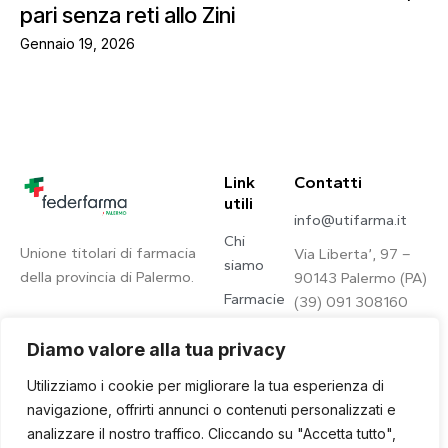
pari senza reti allo Zini
Gennaio 19, 2026
Link
Contatti
utili
info@utifarma.it
Chi
Unione titolari di farmacia
Via Liberta’, 97 –
siamo
della provincia di Palermo.
90143 Palermo (PA)
Farmacie
(39) 091 308160
Contatti
Diamo valore alla tua privacy
Privacy
Utilizziamo i cookie per migliorare la tua esperienza di
Policy
navigazione, offrirti annunci o contenuti personalizzati e
analizzare il nostro traffico. Cliccando su "Accetta tutto",