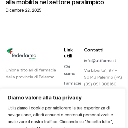
alla mobilità nel settore paralimpico
Dicembre 22, 2025
Link
Contatti
utili
info@utifarma.it
Chi
Unione titolari di farmacia
Via Liberta’, 97 –
siamo
della provincia di Palermo.
90143 Palermo (PA)
Farmacie
(39) 091 308160
Contatti
Diamo valore alla tua privacy
Privacy
Utilizziamo i cookie per migliorare la tua esperienza di
Policy
navigazione, offrirti annunci o contenuti personalizzati e
analizzare il nostro traffico. Cliccando su "Accetta tutto",