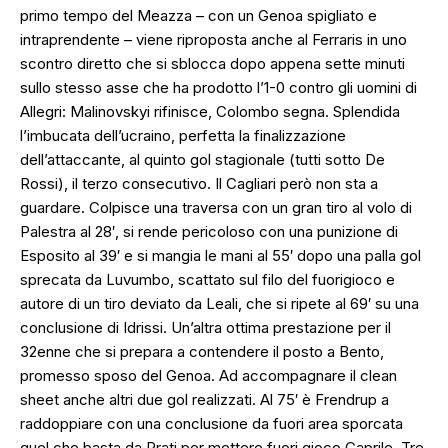
primo tempo del Meazza – con un Genoa spigliato e
intraprendente – viene riproposta anche al Ferraris in uno
scontro diretto che si sblocca dopo appena sette minuti
sullo stesso asse che ha prodotto l’1-0 contro gli uomini di
Allegri: Malinovskyi rifinisce, Colombo segna. Splendida
l’imbucata dell’ucraino, perfetta la finalizzazione
dell’attaccante, al quinto gol stagionale (tutti sotto De
Rossi), il terzo consecutivo. Il Cagliari però non sta a
guardare. Colpisce una traversa con un gran tiro al volo di
Palestra al 28′, si rende pericoloso con una punizione di
Esposito al 39′ e si mangia le mani al 55′ dopo una palla gol
sprecata da Luvumbo, scattato sul filo del fuorigioco e
autore di un tiro deviato da Leali, che si ripete al 69′ su una
conclusione di Idrissi. Un’altra ottima prestazione per il
32enne che si prepara a contendere il posto a Bento,
promesso sposo del Genoa. Ad accompagnare il clean
sheet anche altri due gol realizzati. Al 75′ è Frendrup a
raddoppiare con una conclusione da fuori area sporcata
quel che basta da Prati per mettere fuori gioco Caprile. Tre