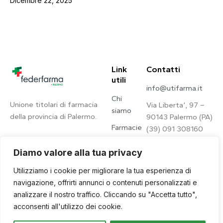
Dicembre 22, 2025
Link
Contatti
utili
info@utifarma.it
Chi
Unione titolari di farmacia
Via Liberta’, 97 –
siamo
della provincia di Palermo.
90143 Palermo (PA)
Farmacie
(39) 091 308160
Contatti
Diamo valore alla tua privacy
Privacy
Utilizziamo i cookie per migliorare la tua esperienza di
Policy
navigazione, offrirti annunci o contenuti personalizzati e
analizzare il nostro traffico. Cliccando su "Accetta tutto",
acconsenti all'utilizzo dei cookie.