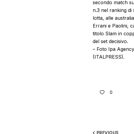
secondo match sul
n.3 nel ranking di
lotta, alle austral
Errani e Paolini, 
titolo Slam in co
del set decisivo.
– Foto Ipa Agency
(ITALPRESS).
0
PREVIOUS