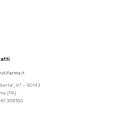
atti
utifarma.it
iberta’, 97 – 90143
mo (PA)
091 308160