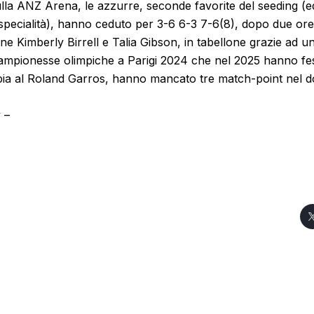
la ANZ Arena, le azzurre, seconde favorite del seeding (e
 specialità), hanno ceduto per 3-6 6-3 7-6(8), dopo due ore 
iane Kimberly Birrell e Talia Gibson, in tabellone grazie ad u
campionesse olimpiche a Parigi 2024 che nel 2025 hanno fes
ppia al Roland Garros, hanno mancato tre match-point nel 
 –