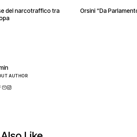
e del narcotraffico tra
Orsini “Da Parlament
ropa
min
OUT AUTHOR
Also Like