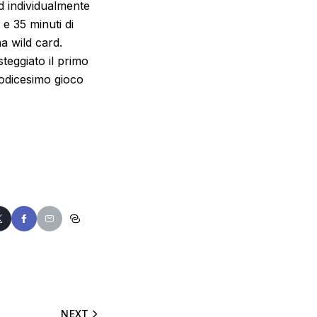
d individualmente
e 35 minuti di
na wild card.
teggiato il primo
dodicesimo gioco
NEXT