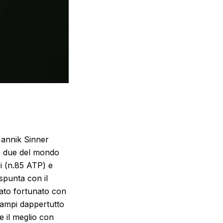
annik Sinner
ro due del mondo
ri (n.85 ATP) e
a spunta con il
tato fortunato con
rampi dappertutto
e il meglio con