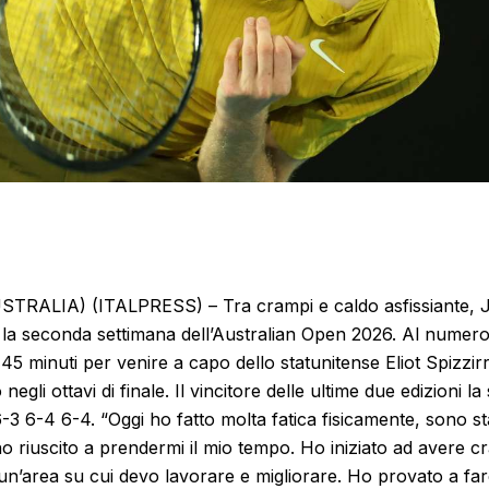
ALIA) (ITALPRESS) – Tra crampi e caldo asfissiante, J
a la seconda settimana dell’Australian Open 2026. Al nume
45 minuti per venire a capo dello statunitense Eliot Spizzir
 negli ottavi di finale. Il vincitore delle ultime due edizioni l
-3 6-4 6-4. “Oggi ho fatto molta fatica fisicamente, sono s
o riuscito a prendermi il mio tempo. Ho iniziato ad avere c
n’area su cui devo lavorare e migliorare. Ho provato a far