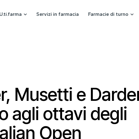
U.ti.farma
Servizi in farmacia
Farmacie di turno
r, Musetti e Darder
 agli ottavi degli
alian Open