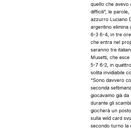
quello che avevo a
difficili”, le parol
azzurro Luciano Da
argentino elimina 
6-3 6-4, in tre ore
che entra nel prop
saranno tre italian
Musetti, che esce 
5-7 6-2, in quattr
solita invidiabile 
“Sono davvero cont
seconda settimana 
giocavamo già da 4
durante gli scambi
giocherà un posto 
sulla wild card sv
secondo turno la c