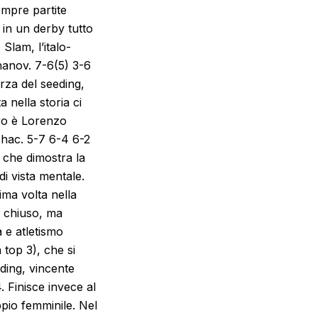
empre partite
à in un derby tutto
Slam, l’italo-
hanov. 7-6(5) 3-6
orza del seeding,
 nella storia ci
rro è Lorenzo
chac. 5-7 6-4 6-2
, che dimostra la
di vista mentale.
ima volta nella
o chiuso, ma
 e atletismo
top 3), che si
ding, vincente
 Finisce invece al
pio femminile. Nel