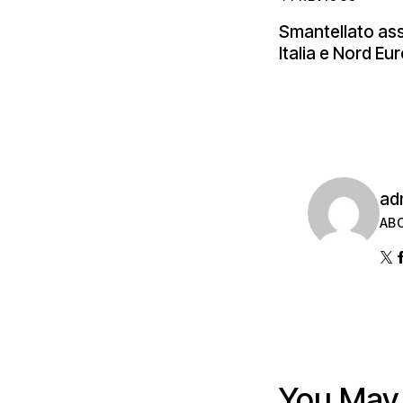
Smantellato ass
Italia e Nord Eu
ad
AB
You May 