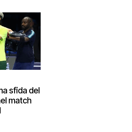
ma sfida del
nel match
l