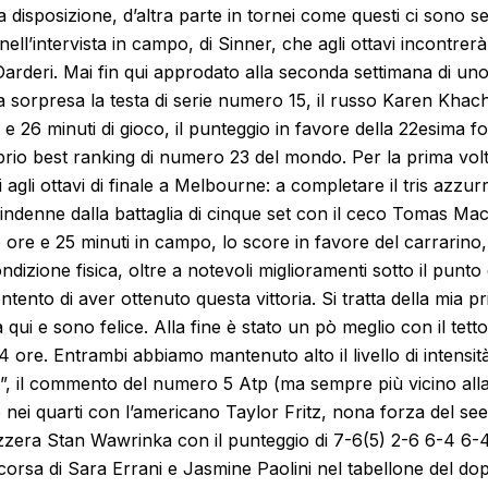
 disposizione, d’altra parte in tornei come questi ci sono s
e, nell’intervista in campo, di Sinner, che agli ottavi incontrer
rderi. Mai fin qui approdato alla seconda settimana di uno 
a sorpresa la testa di serie numero 15, il russo Karen Khac
 e 26 minuti di gioco, il punteggio in favore della 22esima f
rio best ranking di numero 23 del mondo. Per la prima volta
i agli ottavi di finale a Melbourne: a completare il tris azzu
indenne dalla battaglia di cinque set con il ceco Tomas Ma
o ore e 25 minuti in campo, lo score in favore del carrarino
condizione fisica, oltre a notevoli miglioramenti sotto il punto 
ento di aver ottenuto questa vittoria. Si tratta della mia pr
qui e sono felice. Alla fine è stato un pò meglio con il tett
 ore. Entrambi abbiamo mantenuto alto il livello di intensità
”, il commento del numero 5 Atp (ma sempre più vicino alla 
nei quarti con l’americano Taylor Fritz, nona forza del see
izzera Stan Wawrinka con il punteggio di 7-6(5) 2-6 6-4 6-4.
orsa di Sara Errani e Jasmine Paolini nel tabellone del dop