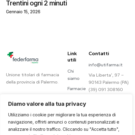
Trentini ogni 2 minuti
Gennaio 15, 2026
Link
Contatti
utili
info@utifarma.it
Chi
Unione titolari di farmacia
Via Liberta’, 97 –
siamo
della provincia di Palermo.
90143 Palermo (PA)
Farmacie
(39) 091 308160
Contatti
Diamo valore alla tua privacy
Privacy
Utilizziamo i cookie per migliorare la tua esperienza di
Policy
navigazione, offrirti annunci o contenuti personalizzati e
analizzare il nostro traffico. Cliccando su "Accetta tutto",