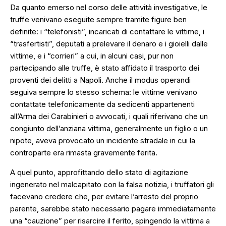
Da quanto emerso nel corso delle attività investigative, le
truffe venivano eseguite sempre tramite figure ben
definite: i “telefonisti”, incaricati di contattare le vittime, i
“trasfertisti”, deputati a prelevare il denaro e i gioielli dalle
vittime, e i “corrieri” a cui, in alcuni casi, pur non
partecipando alle truffe, è stato affidato il trasporto dei
proventi dei delitti a Napoli. Anche il modus operandi
seguiva sempre lo stesso schema: le vittime venivano
contattate telefonicamente da sedicenti appartenenti
all’Arma dei Carabinieri o avvocati, i quali riferivano che un
congiunto dell’anziana vittima, generalmente un figlio o un
nipote, aveva provocato un incidente stradale in cui la
controparte era rimasta gravemente ferita.
A quel punto, approfittando dello stato di agitazione
ingenerato nel malcapitato con la falsa notizia, i truffatori gli
facevano credere che, per evitare l’arresto del proprio
parente, sarebbe stato necessario pagare immediatamente
una “cauzione” per risarcire il ferito, spingendo la vittima a