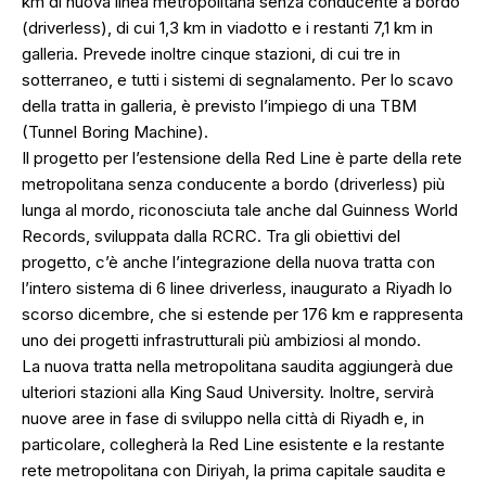
km di nuova linea metropolitana senza conducente a bordo
(driverless), di cui 1,3 km in viadotto e i restanti 7,1 km in
galleria. Prevede inoltre cinque stazioni, di cui tre in
sotterraneo, e tutti i sistemi di segnalamento. Per lo scavo
della tratta in galleria, è previsto l’impiego di una TBM
(Tunnel Boring Machine).
Il progetto per l’estensione della Red Line è parte della rete
metropolitana senza conducente a bordo (driverless) più
lunga al mordo, riconosciuta tale anche dal Guinness World
Records, sviluppata dalla RCRC. Tra gli obiettivi del
progetto, c’è anche l’integrazione della nuova tratta con
l’intero sistema di 6 linee driverless, inaugurato a Riyadh lo
scorso dicembre, che si estende per 176 km e rappresenta
uno dei progetti infrastrutturali più ambiziosi al mondo.
La nuova tratta nella metropolitana saudita aggiungerà due
ulteriori stazioni alla King Saud University. Inoltre, servirà
nuove aree in fase di sviluppo nella città di Riyadh e, in
particolare, collegherà la Red Line esistente e la restante
rete metropolitana con Diriyah, la prima capitale saudita e