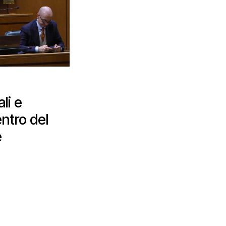
li e
entro del
e