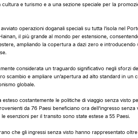
ra cultura e turismo e a una sezione speciale per la promoz
avviato operazioni doganali speciali su tutta l’isola nel Port
Hainan, il più grande al mondo per estensione, consentend
 estere, ampliando la copertura a dazi zero e introducendo u
se.
iamente considerata un traguardo significativo negli sforzi de
ro scambio e ampliare un’apertura ad alto standard in un c
onismo globale.
a esteso costantemente le politiche di viaggio senza visto per 
i provenienti da 76 Paesi beneficiano ora dell’ingresso senza 
le esenzioni per il transito sono state estese a 55 Paesi.
strano che gli ingressi senza visto hanno rappresentato oltre 