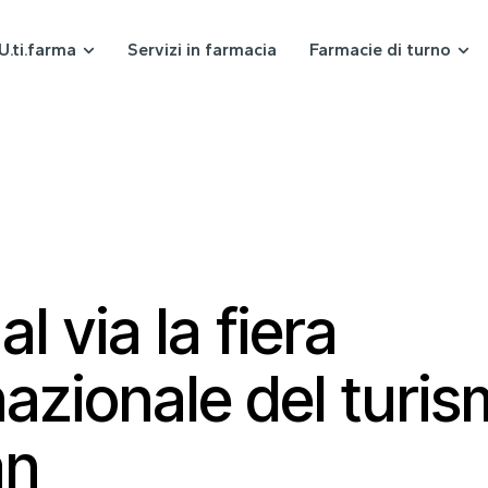
U.ti.farma
Servizi in farmacia
Farmacie di turno
al via la fiera
nazionale del turis
an