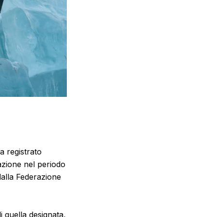
 registrato
vazione nel periodo
dalla Federazione
 quella designata,