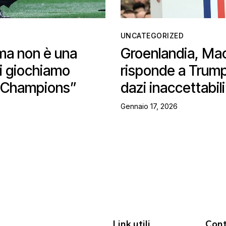
UNCATEGORIZED
oma non è una
Groenlandia, Ma
ci giochiamo
risponde a Trum
n Champions”
dazi inaccettabili
Gennaio 17, 2026
Link utili
Cont