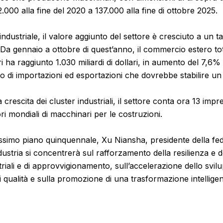
000 alla fine del 2020 a 137.000 alla fine di ottobre 2025.
a industriale, il valore aggiunto del settore è cresciuto a un
 Da gennaio a ottobre di quest’anno, il commercio estero tot
ri ha raggiunto 1.030 miliardi di dollari, in aumento del 7,6
o di importazioni ed esportazioni che dovrebbe stabilire u
crescita dei cluster industriali, il settore conta ora 13 impre
ri mondiali di macchinari per le costruzioni.
simo piano quinquennale, Xu Niansha, presidente della fe
dustria si concentrerà sul rafforzamento della resilienza e d
triali e di approvvigionamento, sull’accelerazione dello svi
i qualità e sulla promozione di una trasformazione intellige