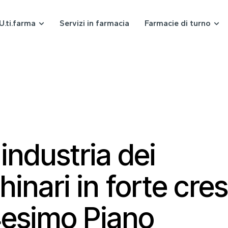
U.ti.farma
Servizi in farmacia
Farmacie di turno
 industria dei
inari in forte cres
4esimo Piano