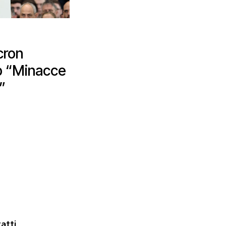
cron
p “Minacce
”
atti