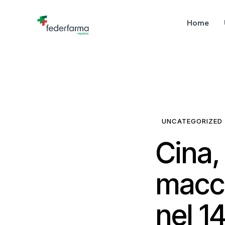
Home
UNCATEGORIZED
Cina,
macch
nel 1