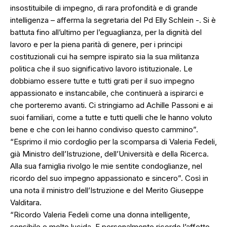
insostituibile di impegno, di rara profondità e di grande
intelligenza – afferma la segretaria del Pd Elly Schlein -. Si è
battuta fino all’ultimo per l’eguaglianza, per la dignità del
lavoro e per la piena parità di genere, per i principi
costituzionali cui ha sempre ispirato sia la sua militanza
politica che il suo significativo lavoro istituzionale. Le
dobbiamo essere tutte e tutti grati per il suo impegno
appassionato e instancabile, che continuerà a ispirarci e
che porteremo avanti. Ci stringiamo ad Achille Passoni e ai
suoi familiari, come a tutte e tutti quelli che le hanno voluto
bene e che con lei hanno condiviso questo cammino”.
“Esprimo il mio cordoglio per la scomparsa di Valeria Fedeli,
già Ministro dell’Istruzione, dell’Università e della Ricerca.
Alla sua famiglia rivolgo le mie sentite condoglianze, nel
ricordo del suo impegno appassionato e sincero”. Così in
una nota il ministro dell’Istruzione e del Merito Giuseppe
Valditara.
“Ricordo Valeria Fedeli come una donna intelligente,
sensibile e molto lucida. E personalmente ricordo l’affetto