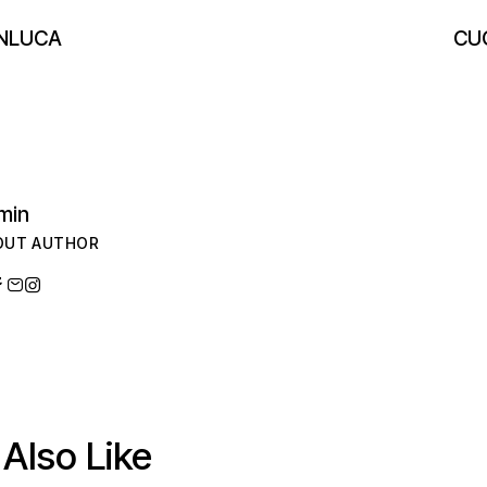
NLUCA
CU
min
OUT AUTHOR
Also Like