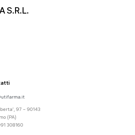
 S.R.L.
atti
utifarma.it
iberta’, 97 – 90143
mo (PA)
091 308160