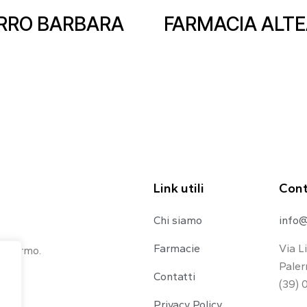
RRO BARBARA
FARMACIA ALTEA
Link utili
Cont
Chi siamo
info@
Farmacie
Via L
 Palermo.
Paler
Contatti
(39) 
Privacy Policy