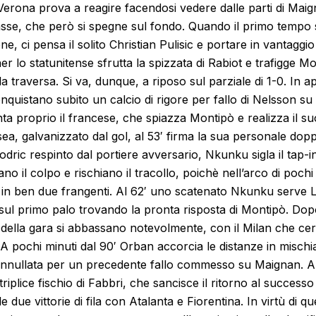
 Verona prova a reagire facendosi vedere dalle parti di Mai
asse, che però si spegne sul fondo. Quando il primo tempo
e, ci pensa il solito Christian Pulisic e portare in vantaggio i
ner lo statunitense sfrutta la spizzata di Rabiot e trafigge 
la traversa. Si va, dunque, a riposo sul parziale di 1-0. In ap
nquistano subito un calcio di rigore per fallo di Nelsson s
nta proprio il francese, che spiazza Montipò e realizza il su
ea, galvanizzato dal gol, al 53′ firma la sua personale doppi
Modric respinto dal portiere avversario, Nkunku sigla il tap-i
ano il colpo e rischiano il tracollo, poichè nell’arco di poch
 in ben due frangenti. Al 62′ uno scatenato Nkunku serve L
 sul primo palo trovando la pronta risposta di Montipò. Dop
tmi della gara si abbassano notevolmente, con il Milan che ce
. A pochi minuti dal 90′ Orban accorcia le distanze in mischi
nnullata per un precedente fallo commesso su Maignan. Al 
triplice fischio di Fabbri, che sancisce il ritorno al successo
e due vittorie di fila con Atalanta e Fiorentina. In virtù di q