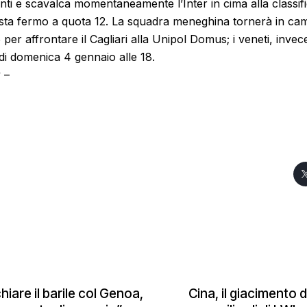
nti e scavalca momentaneamente l’Inter in cima alla classif
esta fermo a quota 12. La squadra meneghina tornerà in ca
per affrontare il Cagliari alla Unipol Domus; i veneti, invec
di domenica 4 gennaio alle 18.
 –
iare il barile col Genoa,
Cina, il giacimento 