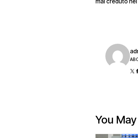
mai creduto nel
ad
AB
You May 