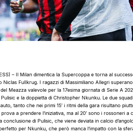
) – Il Milan dimentica la Supercoppa e torna al successo 
 Niclas Fullkrug. I ragazzi di Massimiliano Allegri superano
del Meazza valevole per la 17esima giornata di Serie A 20
an Pulisic e la doppietta di Christopher Nkunku. Le due squa
to, tanto che nei primi 15′ i ritmi della gara risultano piutt
prova a prendere l’iniziativa, ma al 20′ sono i rossoneri a 
conclusione di Pulisic, che viene deviata in calcio d’angolo
perfetto per Nkunku, che però manca l’impatto con la sfe