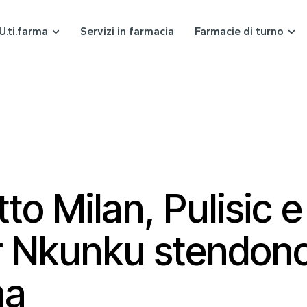
U.ti.farma
Servizi in farmacia
Farmacie di turno
tto Milan, Pulisic e
 Nkunku stendono 
na