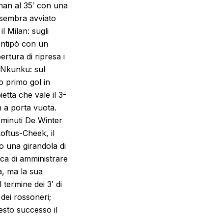
gnan al 35′ con una
 sembra avviato
l Milan: sugli
Montipò con un
ertura di ripresa i
u Nkunku: sul
o primo gol in
etta che vale il 3-
n a porta vuota.
i minuti De Winter
oftus-Cheek, il
o una girandola di
rca di amministrare
a, ma la sua
termine dei 3′ di
 dei rossoneri;
uesto successo il