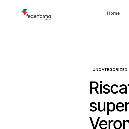
Home
UNCATEGORIZED
Risca
super
Vero