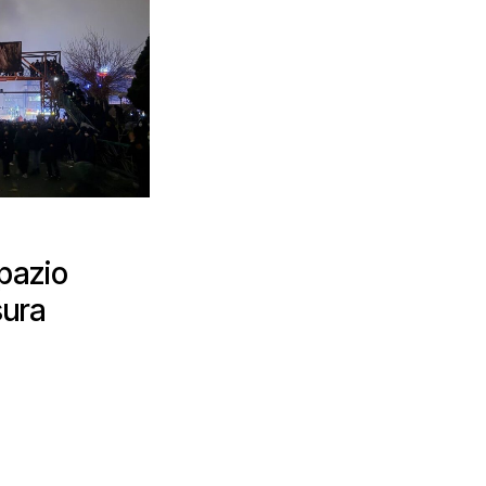
spazio
sura