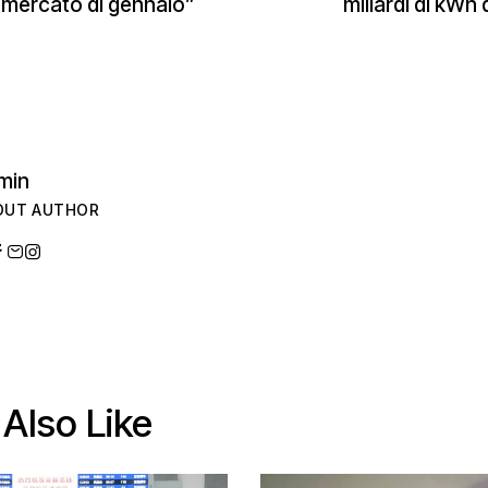
 mercato di gennaio”
miliardi di kWh 
min
OUT AUTHOR
Also Like