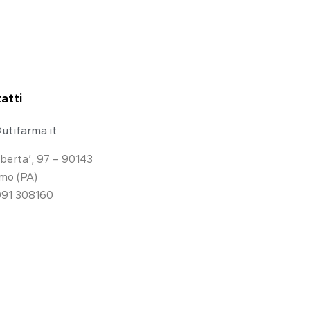
atti
utifarma.it
iberta’, 97 – 90143
mo (PA)
091 308160