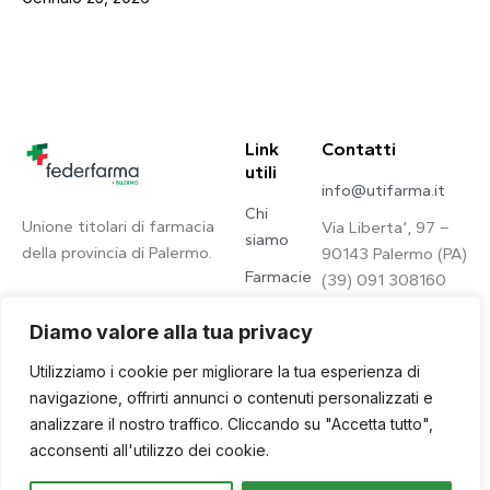
Link
Contatti
utili
info@utifarma.it
Chi
Unione titolari di farmacia
Via Liberta’, 97 –
siamo
della provincia di Palermo.
90143 Palermo (PA)
Farmacie
(39) 091 308160
Contatti
Diamo valore alla tua privacy
Privacy
Utilizziamo i cookie per migliorare la tua esperienza di
Policy
navigazione, offrirti annunci o contenuti personalizzati e
analizzare il nostro traffico. Cliccando su "Accetta tutto",
acconsenti all'utilizzo dei cookie.