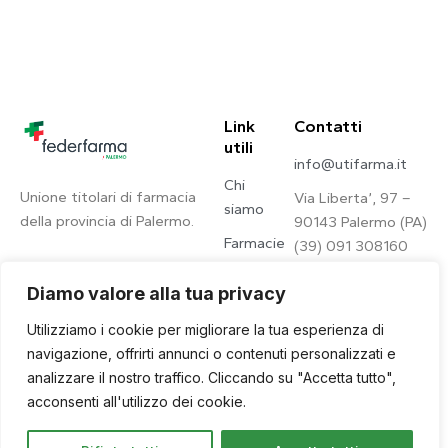
Link
Contatti
utili
info@utifarma.it
Chi
Unione titolari di farmacia
Via Liberta’, 97 –
siamo
della provincia di Palermo.
90143 Palermo (PA)
Farmacie
(39) 091 308160
Contatti
Diamo valore alla tua privacy
Privacy
Utilizziamo i cookie per migliorare la tua esperienza di
Policy
navigazione, offrirti annunci o contenuti personalizzati e
analizzare il nostro traffico. Cliccando su "Accetta tutto",
acconsenti all'utilizzo dei cookie.
© 2026. © U.Ti.Farma – All
Site by
Qwince