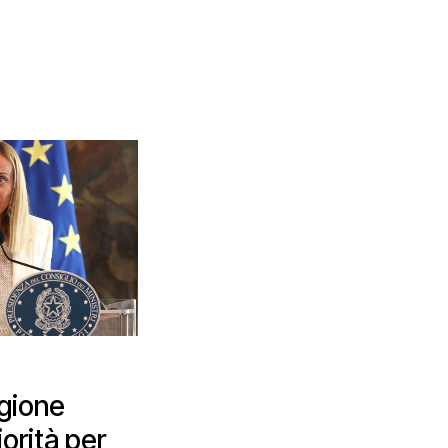
egione
iorità per