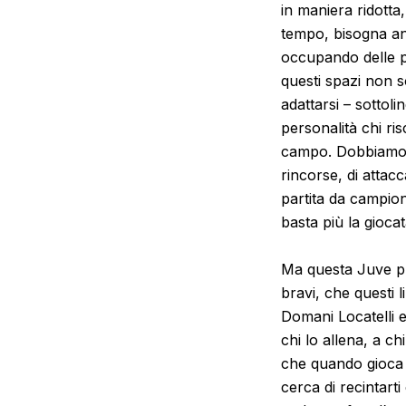
in maniera ridotta
tempo, bisogna and
occupando delle po
questi spazi non so
adattarsi
– sottoli
personalità chi ris
campo. Dobbiamo fa
rincorse, di attac
partita da campion
basta più la gioca
Ma questa Juve p
bravi, che questi 
Domani Locatelli 
chi lo allena, a ch
che quando gioca v
cerca di recintarti