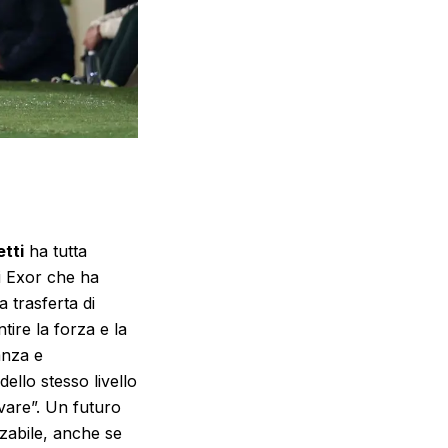
etti
ha tutta
di Exor che ha
a trasferta di
ire la forza e la
anza e
llo stesso livello
vare”.
Un futuro
zzabile, anche se