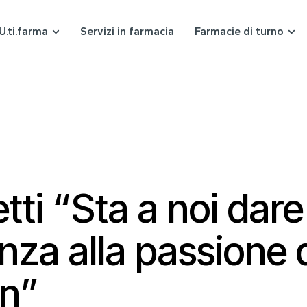
U.ti.farma
Servizi in farmacia
Farmacie di turno
etti “Sta a noi dare
nza alla passione 
nn”