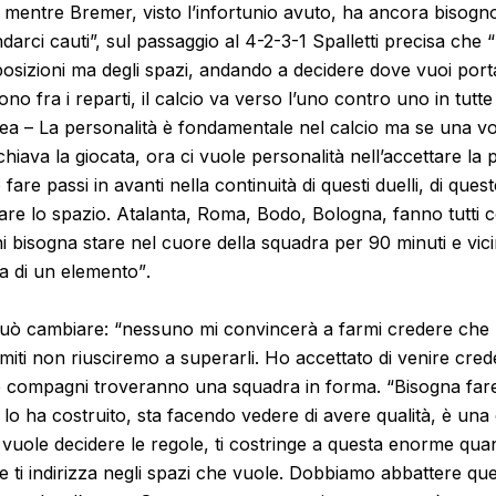
, mentre Bremer, visto l’infortunio avuto, ha ancora bisogno
arci cauti”,
sul passaggio al 4-2-3-1 Spalletti precisa che
“
sizioni ma degli spazi, andando a decidere dove vuoi portar
no fra i reparti, il calcio va verso l’uno contro uno in tutte
nea –
La personalità è fondamentale nel calcio ma se una vo
chiava la giocata, ora ci vuole personalità nell’accettare la p
re passi in avanti nella continuità di questi duelli, di ques
care lo spazio. Atalanta, Roma, Bodo, Bologna, fanno tutti c
i bisogna stare nel cuore della squadra per 90 minuti e vici
ta di un elemento”
.
uò cambiare:
“nessuno mi convincerà a farmi credere che 
limiti non riusciremo a superarli. Ho accettato di venire cre
e compagni troveranno una squadra in forma
. “Bisogna far
i lo ha costruito, sta facendo vedere di avere qualità, è una
uole decidere le regole, ti costringe a questa enorme quanti
 e ti indirizza negli spazi che vuole. Dobbiamo abbattere ques