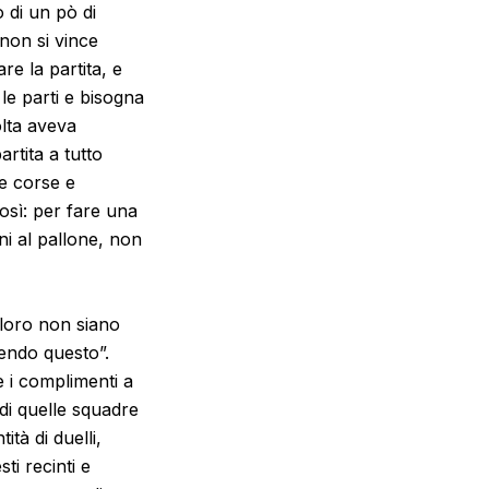
 di un pò di
non si vince
e la partita, e
 le parti e bisogna
lta aveva
artita a tutto
te corse e
osì: per fare una
ni al pallone, non
loro non siano
dendo questo”.
e i complimenti a
 di quelle squadre
tà di duelli,
ti recinti e