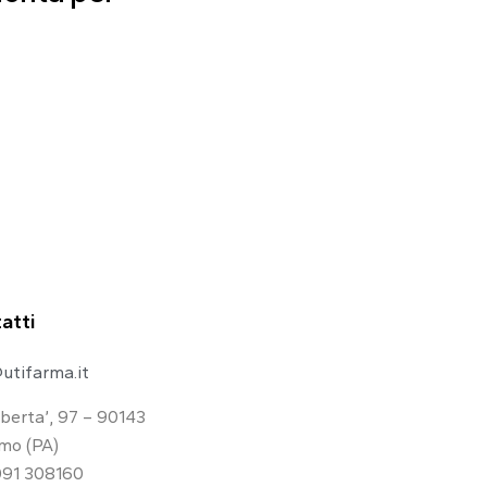
atti
utifarma.it
iberta’, 97 – 90143
mo (PA)
091 308160