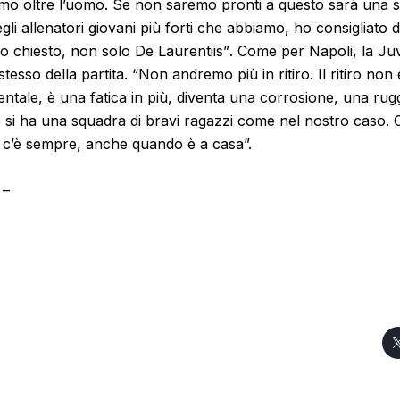
omo oltre l’uomo. Se non saremo pronti a questo sarà una s
gli allenatori giovani più forti che abbiamo, ho consigliato d
o chiesto, non solo De Laurentiis”
. Come per Napoli, la Juv
 stesso della partita.
“Non andremo più in ritiro. Il ritiro no
tale, è una fatica in più, diventa una corrosione, una rugg
si ha una squadra di bravi ragazzi come nel nostro caso. C
ro c’è sempre, anche quando è a casa”.
 –