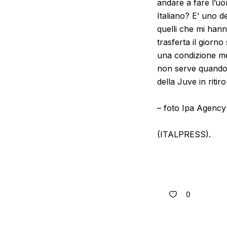
andare a fare l’u
Italiano? E’ uno de
quelli che mi hann
trasferta il giorno
una condizione men
non serve quando 
della Juve in riti
– foto Ipa Agency
(ITALPRESS).
0