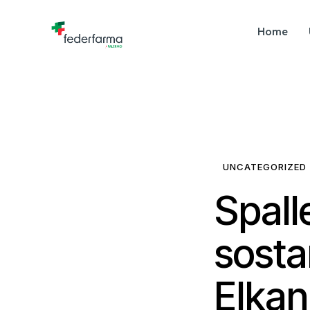
Home
UNCATEGORIZED
Spall
sosta
Elka