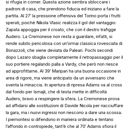
si rifugia in corner. Questa azione sembra sbloccare i
padroni di casa, che prendono fiducia ed iniziano a fare la
partita. Al 27′ la pressione offensiva del Torino porta i frutti
sperati, poichè Nikola Vlasic realizza il gol del vantaggio:
Zapata appoggia per il croato, che con il destro trafigge
Audero. La Cremonese non resta a guardare, infatti, si
rende subito pericolosa con un’ormai classica rovesciata di
Bonazzoli, che viene deviata da Paleari. Pochi secondi
dopo Lazaro sbaglia completamente il retropassaggio per il
suo portiere regalando palla a Vardy, che però non riesce
ad approfittarne. Al 39′ Maripan ha una buona occasione in
area di rigore, ma viene anticipato da un avversario che
sventa la minaccia. In apertura di ripresa Adams va al cross
dal fondo per Ismajli, che di testa mette in difficoltà
Audero, bravo a respingere la sfera. La Cremonese prova
ad affidarsi alle sostituzioni di Davide Nicola per riacciuffare
la gara, ma i nuovi ingressi non riescono a dare una scossa.
I piemontesi si difendono in maniera ordinata e tentano
l’affondo in contropiede, tant’è che al 70′ Adams sfiora il