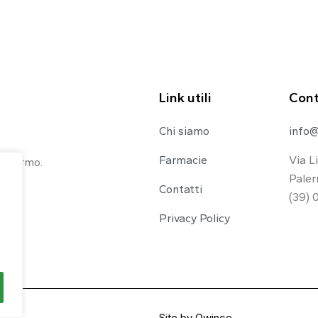
Link utili
Cont
Chi siamo
info@
Farmacie
Via L
 Palermo.
Paler
Contatti
(39) 
Privacy Policy
Site by
Qwince