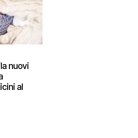
la nuovi
a
cini al