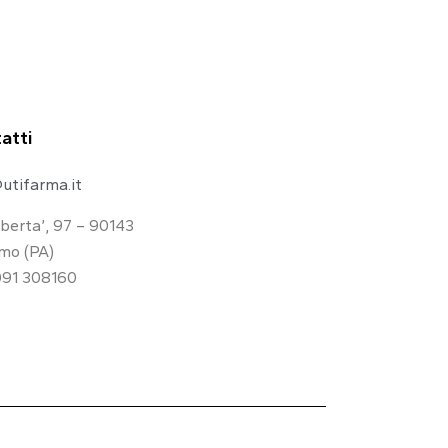
atti
utifarma.it
iberta’, 97 – 90143
mo (PA)
091 308160