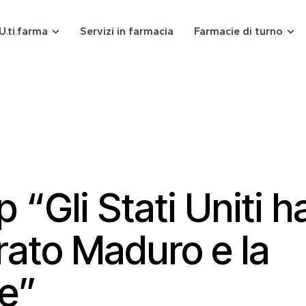
U.ti.farma
Servizi in farmacia
Farmacie di turno
 “Gli Stati Uniti 
rato Maduro e la
e”