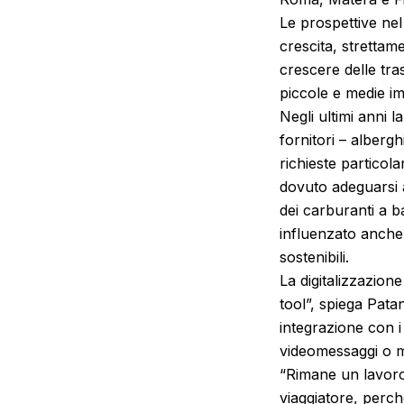
Le prospettive nel
crescita, strettam
crescere delle tra
piccole e medie imp
Negli ultimi anni 
fornitori – alberg
richieste particolar
dovuto adeguarsi 
dei carburanti a b
influenzato anche
sostenibili.
La digitalizzazion
tool”, spiega Pata
integrazione con i
videomessaggi o me
“Rimane un lavoro 
viaggiatore, perchè