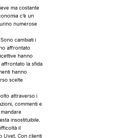
 lieve ma costante
economia c’è un
figurino numerose
“Sono cambiati i
no affrontato
 ricettive hanno
ffrontato la sfida
amenti hanno
rso scelte
olto attraverso i
tazioni, commenti e
di mandare
ta insostituibile.
icoltà il
o Uvet. Con clienti