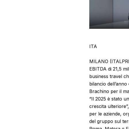
ITA
MILANO (ITALPRESS)
EBITDA di 21,5 mil
business travel che
bilancio dell’anno 
Brachino per il ma
“Il 2025 è stato u
crescita ulteriore”
per le aziende, or
del gruppo sul ter
Roma, Matera e F