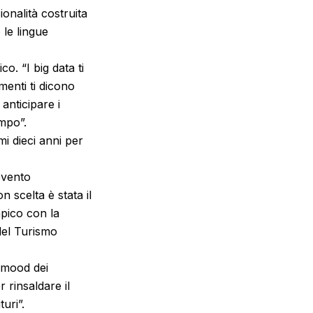
onalità costruita
 le lingue
. “I big data ti
menti ti dicono
 anticipare i
mpo”.
i dieci anni per
evento
 scelta è stata il
mpico con la
del Turismo
 mood dei
 rinsaldare il
uri”.