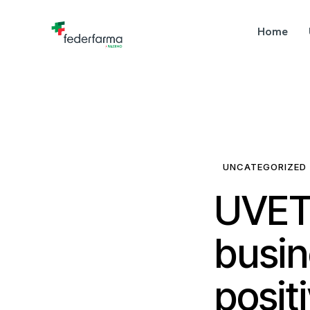
Home
UNCATEGORIZED
UVET,
busin
posit