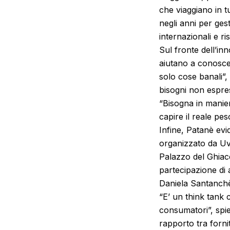
che viaggiano in t
negli anni per ges
internazionali e r
Sul fronte dell’in
aiutano a conoscer
solo cose banali”, 
bisogni non espre
“Bisogna in manier
capire il reale pe
Infine, Patanè evi
organizzato da Uve
Palazzo del Ghiacc
partecipazione di 
Daniela Santanch
“E’ un think tank
consumatori”, spie
rapporto tra fornit