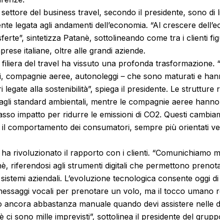
 settore del business travel, secondo il presidente, sono di
ente legata agli andamenti dell’economia. “Al crescere dell’
sferte”, sintetizza Patanè, sottolineando come tra i clienti 
rese italiane, oltre alle grandi aziende.
la filiera del travel ha vissuto una profonda trasformazione. 
hi, compagnie aeree, autonoleggi – che sono maturati e han
i legate alla sostenibilità”, spiega il presidente. Le strutture
agli standard ambientali, mentre le compagnie aeree hanno a
asso impatto per ridurre le emissioni di CO2. Questi cambi
 il comportamento dei consumatori, sempre più orientati ve
e ha rivoluzionato il rapporto con i clienti. “Comunichiamo m
nè, riferendosi agli strumenti digitali che permettono preno
 sistemi aziendali. L’evoluzione tecnologica consente oggi 
ssaggi vocali per prenotare un volo, ma il tocco umano res
ancora abbastanza manuale quando devi assistere nelle diff
 ci sono mille imprevisti”, sottolinea il presidente del grupp