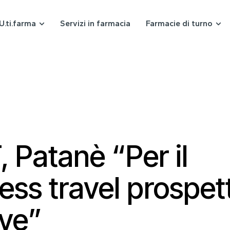
U.ti.farma
Servizi in farmacia
Farmacie di turno
 Patanè “Per il
ess travel prospet
ive”