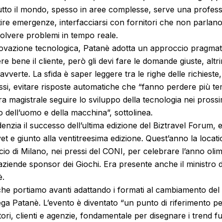
utto il mondo, spesso in aree complesse, serve una professi
tire emergenze, interfacciarsi con fornitori che non parlano
isolvere problemi in tempo reale.
novazione tecnologica, Patanè adotta un approccio pragmatico
e bene il cliente, però gli devi fare le domande giuste, altri
avverte. La sfida è saper leggere tra le righe delle richieste,
ssi, evitare risposte automatiche che “fanno perdere più te
a magistrale seguire lo sviluppo della tecnologia nei prossim
so dell’uomo e della macchina”, sottolinea.
denzia il successo dell’ultima edizione del Biztravel Forum, 
t e giunto alla ventitreesima edizione. Quest’anno la location
io di Milano, nei pressi del CONI, per celebrare l’anno oli
aziende sponsor dei Giochi. Era presente anche il ministro 
è.
 che portiamo avanti adattando i formati al cambiamento del
ga Patanè. L’evento è diventato “un punto di riferimento per
ori, clienti e agenzie, fondamentale per disegnare i trend fut