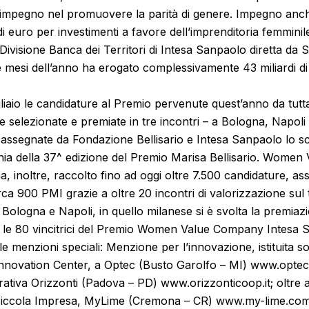
l’impegno nel promuovere la parità di genere. Impegno anch
 di euro per investimenti a favore dell’imprenditoria femmini
 Divisione Banca dei Territori di Intesa Sanpaolo diretta da 
 mesi dell’anno ha erogato complessivamente 43 miliardi di e
iaio le candidature al Premio pervenute quest’anno da tutta 
 selezionate e premiate in tre incontri – a Bologna, Napoli 
 assegnate da Fondazione Bellisario e Intesa Sanpaolo lo s
nia della 37^ edizione del Premio Marisa Bellisario. Wome
, inoltre, raccolto fino ad oggi oltre 7.500 candidature, a
ca 900 PMI grazie a oltre 20 incontri di valorizzazione sul t
 Bologna e Napoli, in quello milanese si è svolta la premiaz
tra le 80 vincitrici del Premio Women Value Company Intesa
e menzioni speciali: Menzione per l’innovazione, istituita sot
nnovation Center, a Optec (Busto Garolfo – MI) www.opte
rativa Orizzonti (Padova – PD) www.orizzonticoop.it; oltre 
 Piccola Impresa, MyLime (Cremona – CR) www.my-lime.co