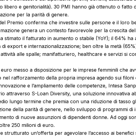
 libero e genitorialità). 30 PMI hanno già ottenuto o fatt
cazione per la parità di genere.
el Premio conferma che investire sulle persone e il loro b
rmazione genera un contesto favorevole per la crescita dell
a stimato il fatturato in aumento o stabile (YoY); il 64% ha 
tà di export e internazionalizzazione; ben oltre la metà (6
i attività alle spalle; manifatturiero, healthcare e servizi si c
di euro messo a disposizione per le imprese femminili che 
no nel rafforzamento della propria impresa agendo sui filoni q
l’innovazione e l’ampliamento delle competenze, Intesa San
io attraverso S-Loan Diversity, una soluzione innovativa ab
dio lungo termine che premia con una riduzione di tasso gli
zione della parità di genere, nello sviluppo di programmi di
emento di nuove assunzioni di dipendenti donne. Ad oggi son
ltre 250 milioni di euro.
e strutturato un’offerta per agevolare l’accesso ai benefici s