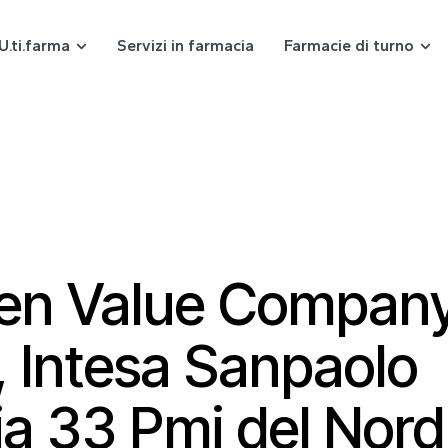
U.ti.farma
Servizi in farmacia
Farmacie di turno
n Value Compan
 Intesa Sanpaolo
a 33 Pmi del Nord 