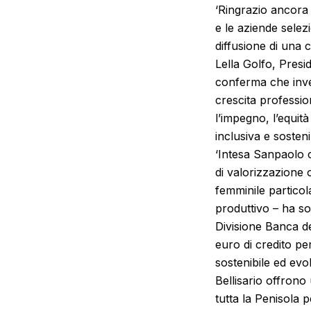
‘Ringrazio ancora 
e le aziende selez
diffusione di una c
Lella Golfo, Presid
conferma che inves
crescita profess
l’impegno, l’equità
inclusiva e sosteni
‘Intesa Sanpaolo co
di valorizzazione 
femminile partico
produttivo – ha s
Divisione Banca de
euro di credito per
sostenibile ed evo
Bellisario offrono
tutta la Penisola p