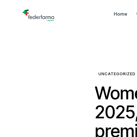
Home
UNCATEGORIZED
Wome
2025,
premi