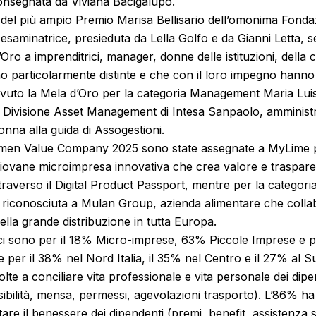
consegnata da Viviana Bacigalupo.
te del più ampio Premio Marisa Bellisario dell’omonima Fond
aminatrice, presieduta da Lella Golfo e da Gianni Letta, s
Oro a imprenditrici, manager, donne delle istituzioni, della c
o particolarmente distinte e che con il loro impegno hanno
evuto la Mela d’Oro per la categoria Management Maria Lui
a Divisione Asset Management di Intesa Sanpaolo, amminist
nna alla guida di Assogestioni.
men Value Company 2025 sono state assegnate a MyLime pe
iovane microimpresa innovativa che crea valore e trasparen
attraverso il Digital Product Passport, mentre per la categor
a riconosciuta a Mulan Group, azienda alimentare che colla
della grande distribuzione in tutta Europa.
ici sono per il 18% Micro-imprese, 63% Piccole Imprese e p
te per il 38% nel Nord Italia, il 35% nel Centro e il 27% al 
volte a conciliare vita professionale e vita personale dei dip
ssibilità, mensa, permessi, agevolazioni trasporto). L’86% ha a
are il benessere dei dipendenti (premi, benefit, assistenza s