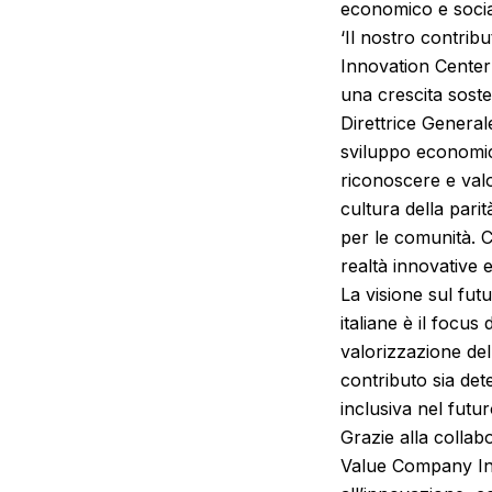
economico e social
‘Il nostro contri
Innovation Center 
una crescita soste
Direttrice General
sviluppo economic
riconoscere e valo
cultura della pari
per le comunità. 
realtà innovative 
La visione sul futu
italiane è il focu
valorizzazione de
contributo sia det
inclusiva nel futur
Grazie alla colla
Value Company Int