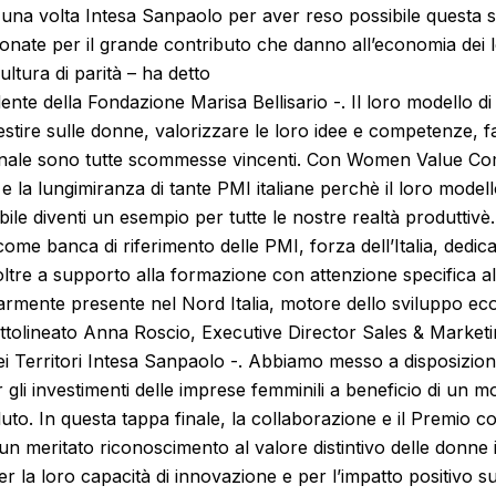
una volta Intesa Sanpaolo per aver reso possibile questa sp
ionate per il grande contributo che danno all’economia dei lor
ultura di parità – ha detto
ente della Fondazione Marisa Bellisario -. Il loro modello di
tire sulle donne, valorizzare le loro idee e competenze, fa
ionale sono tutte scommesse vincenti. Con Women Value 
 e la lungimiranza di tante PMI italiane perchè il loro modell
bile diventi un esempio per tutte le nostre realtà produttivè.
me banca di riferimento delle PMI, forza dell’Italia, dedica 
oltre a supporto alla formazione con attenzione specifica al
larmente presente nel Nord Italia, motore dello sviluppo e
ottolineato Anna Roscio, Executive Director Sales & Market
i Territori Intesa Sanpaolo -. Abbiamo messo a disposizion
 gli investimenti delle imprese femminili a beneficio di un mo
luto. In questa tappa finale, la collaborazione e il Premio 
 un meritato riconoscimento al valore distintivo delle donne i
er la loro capacità di innovazione e per l’impatto positivo s