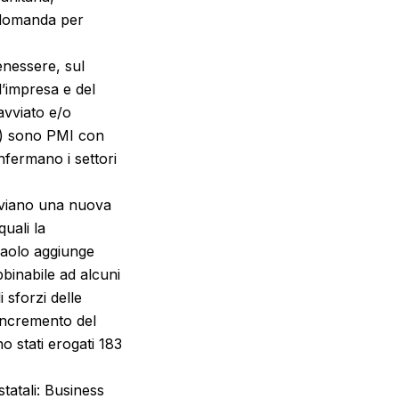
o domanda per
enessere, sul
’impresa e del
avviato e/o
5%) sono PMI con
onfermano i settori
avviano una nuova
uali la
paolo aggiunge
binabile ad alcuni
 sforzi delle
 incremento del
o stati erogati 183
tatali: Business