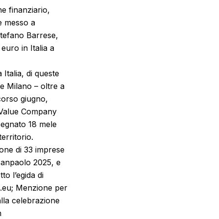
e finanziario,
le messo a
Stefano Barrese,
uro in Italia a
Italia, di queste
e Milano – oltre a
corso giugno,
n Value Company
ssegnato 18 mele
erritorio.
ione di 33 imprese
 Sanpaolo 2025, e
to l’egida di
c.eu; Menzione per
alla celebrazione
m