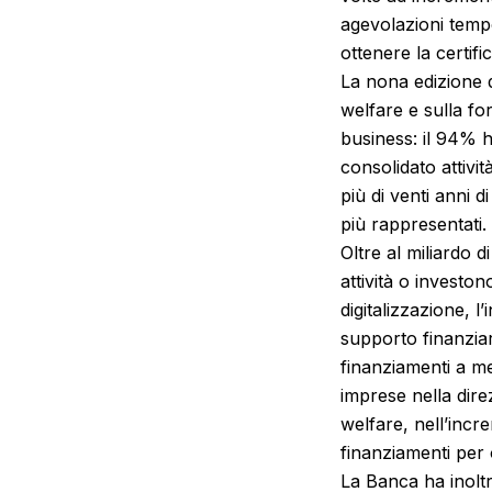
agevolazioni tempo
ottenere la certifi
La nona edizione d
welfare e sulla fo
business: il 94% h
consolidato attivi
più di venti anni d
più rappresentati.
Oltre al miliardo 
attività o investo
digitalizzazione, 
supporto finanziar
finanziamenti a me
imprese nella dire
welfare, nell’incr
finanziamenti per o
La Banca ha inoltr