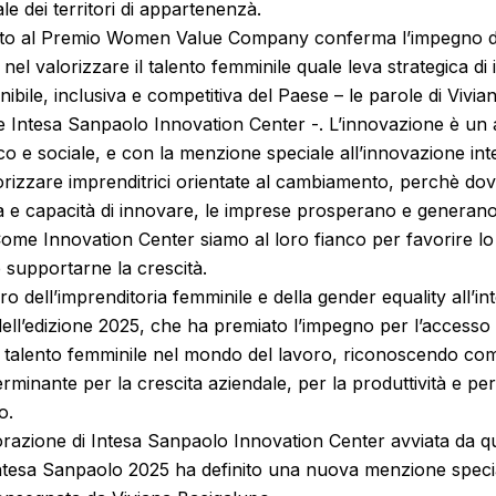
e dei territori di appartenenzà.
buto al Premio Women Value Company conferma l’impegno d
nel valorizzare il talento femminile quale leva strategica d
nibile, inclusiva e competitiva del Paese – le parole di Vivi
e Intesa Sanpaolo Innovation Center -. L’innovazione è un 
o e sociale, e con la menzione speciale all’innovazione in
rizzare imprenditrici orientate al cambiamento, perchè dov
tà e capacità di innovare, le imprese prosperano e generano
Come Innovation Center siamo al loro fianco per favorire lo
e supportarne la crescità.
ro dell’imprenditoria femminile e della gender equality all’i
s dell’edizione 2025, che ha premiato l’impegno per l’accesso 
l talento femminile nel mondo del lavoro, riconoscendo come
erminante per la crescita aziendale, per la produttività e pe
o.
borazione di Intesa Sanpaolo Innovation Center avviata da
esa Sanpaolo 2025 ha definito una nuova menzione specia