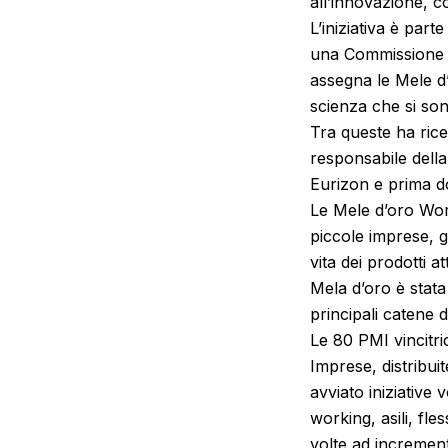
all’innovazione, 
L’iniziativa è par
una Commissione es
assegna le Mele d’
scienza che si son
Tra queste ha ric
responsabile dell
Eurizon e prima do
Le Mele d’oro Wo
piccole imprese, g
vita dei prodotti 
Mela d’oro è stat
principali catene 
Le 80 PMI vincitr
Imprese, distribui
avviato iniziative 
working, asili, fle
volte ad increment