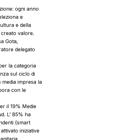
azione: ogni anno
eleziona e
ultura e della
 creato valore.
sa Gota,
ratore delegato
r la categoria
za sul ciclo di
ia media impresa la
bora con le
er il 19% Medie
Sud. L’ 85% ha
endenti (smart
ttivato iniziative
anitaria,