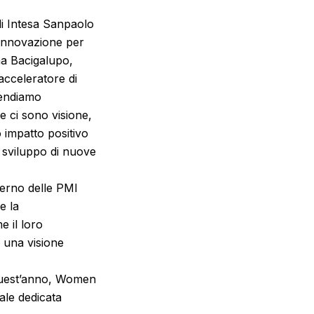
i Intesa Sanpaolo
i innovazione per
ana Bacigalupo,
acceleratore di
tendiamo
e ci sono visione,
 impatto positivo
 sviluppo di nuove
nterno delle PMI
e la
 il loro
r una visione
 quest’anno, Women
le dedicata