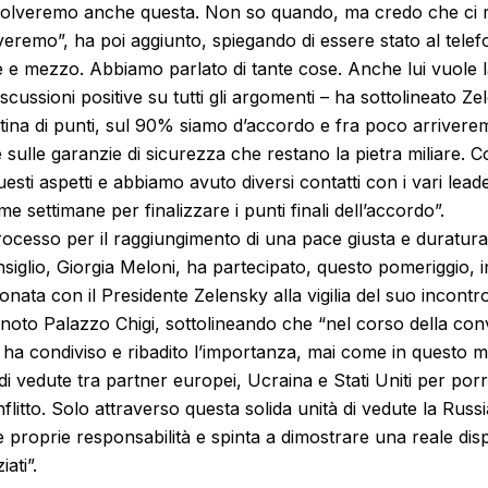
risolveremo anche questa. Non so quando, ma credo che ci r
iveremo”, ha poi aggiunto, spiegando di essere stato al tele
 e mezzo. Abbiamo parlato di tante cose. Anche lui vuole l
cussioni positive su tutti gli argomenti – ha sottolineato Z
tina di punti, sul 90% siamo d’accordo e fra poco arrivere
sulle garanzie di sicurezza che restano la pietra miliare. 
uesti aspetti e abbiamo avuto diversi contatti con i vari leade
e settimane per finalizzare i punti finali dell’accordo”.
rocesso per il raggiungimento di una pace giusta e duratura 
siglio, Giorgia Meloni, ha partecipato, questo pomeriggio, i
onata con il Presidente Zelensky alla vigilia del suo incontr
oto Palazzo Chigi, sottolineando che “nel corso della conv
 ha condiviso e ribadito l’importanza, mai come in questo 
di vedute tra partner europei, Ucraina e Stati Uniti per porr
nflitto. Solo attraverso questa solida unità di vedute la Rus
le proprie responsabilità e spinta a dimostrare una reale disp
ati”.