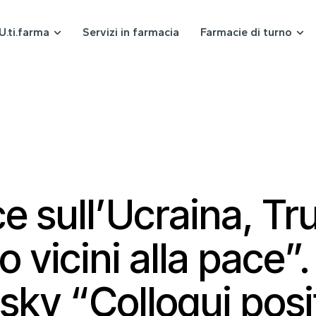
U.ti.farma
Servizi in farmacia
Farmacie di turno
ce sull’Ucraina, T
 vicini alla pace”.
sky “Colloqui posit