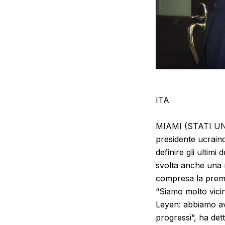
ITA
MIAMI (STATI UNIT
presidente ucraino
definire gli ultimi
svolta anche una r
compresa la premie
“Siamo molto vicin
Leyen: abbiamo av
progressi”, ha det