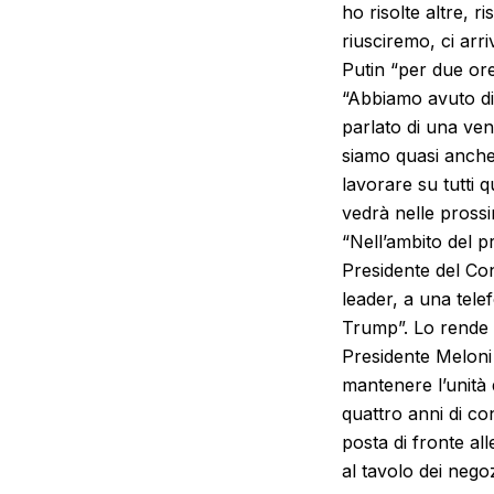
ho risolte altre, 
riusciremo, ci arr
Putin “per due ore
“Abbiamo avuto dis
parlato di una ven
siamo quasi anche 
lavorare su tutti q
vedrà nelle prossim
“Nell’ambito del p
Presidente del Con
leader, a una telef
Trump”. Lo rende n
Presidente Meloni
mantenere l’unità 
quattro anni di co
posta di fronte al
al tavolo dei negozi