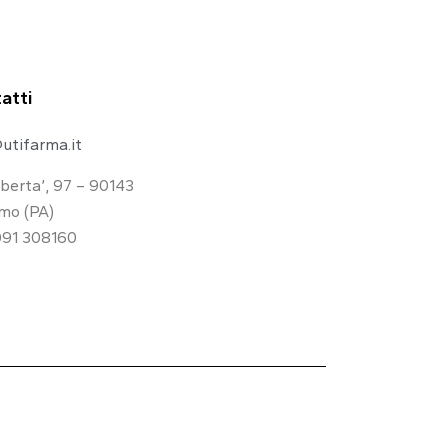
atti
utifarma.it
iberta’, 97 – 90143
mo (PA)
091 308160