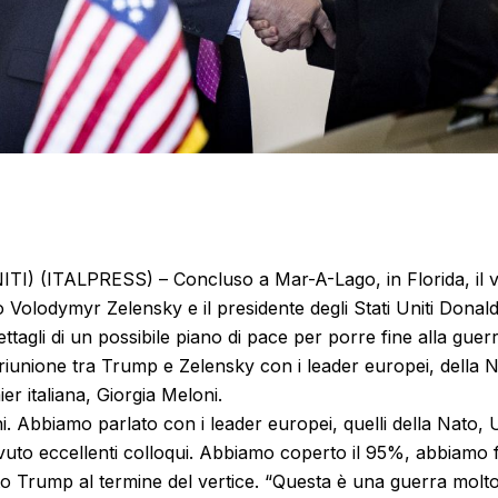
I) (ITALPRESS) – Concluso a Mar-A-Lago, in Florida, il ver
 Volodymyr Zelensky e il presidente degli Stati Uniti Dona
 dettagli di un possibile piano di pace per porre fine alla guer
iunione tra Trump e Zelensky con i leader europei, della N
r italiana, Giorgia Meloni.
i. Abbiamo parlato con i leader europei, quelli della Nato,
uto eccellenti colloqui. Abbiamo coperto il 95%, abbiamo fa
to Trump al termine del vertice. “Questa è una guerra molt