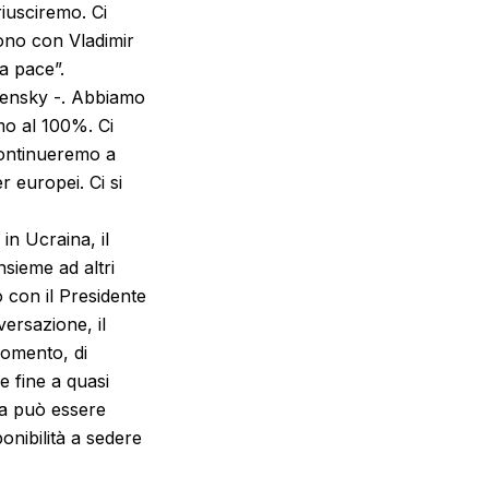
iusciremo. Ci
fono con Vladimir
a pace”.
elensky -. Abbiamo
mo al 100%. Ci
Continueremo a
r europei. Ci si
in Ucraina, il
nsieme ad altri
o con il Presidente
ersazione, il
momento, di
e fine a quasi
sia può essere
onibilità a sedere