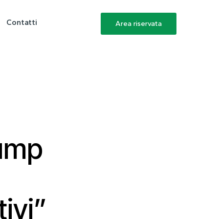
Contatti
Area riservata
rump
ivi”