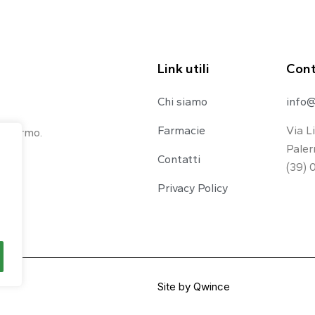
Link utili
Cont
Chi siamo
info@
Farmacie
Via L
 Palermo.
Paler
Contatti
(39) 
Privacy Policy
Site by
Qwince