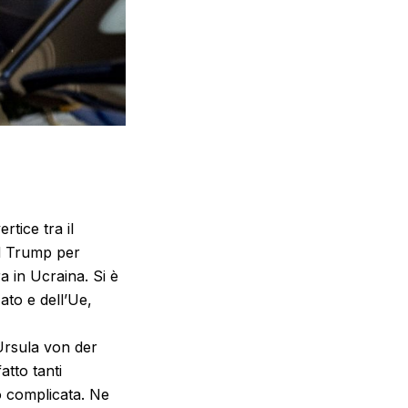
tice tra il
ld Trump per
ra in Ucraina. Si è
ato e dell’Ue,
 Ursula von der
tto tanti
o complicata. Ne