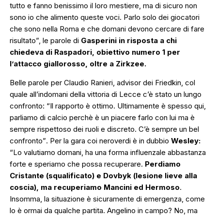
tutto e fanno benissimo il loro mestiere, ma di sicuro non
sono io che alimento queste voci. Parlo solo dei giocatori
che sono nella Roma e che domani devono cercare di fare
risultato”,
le parole di
Gasperini in risposta a chi
chiedeva di Raspadori, obiettivo numero 1 per
l’attacco giallorosso, oltre a Zirkzee.
Belle parole per Claudio Ranieri, advisor dei Friedkin, col
quale all’indomani della vittoria di Lecce c’è stato un lungo
confronto:
“Il rapporto è ottimo. Ultimamente è spesso qui,
parliamo di calcio perchè è un piacere farlo con lui ma è
sempre rispettoso dei ruoli e discreto. C’è sempre un bel
confronto”
. Per la gara coi neroverdi è in dubbio
Wesley:
“
Lo valutiamo domani, ha una forma influenzale abbastanza
forte e speriamo che possa recuperare.
Perdiamo
Cristante (squalificato) e Dovbyk (lesione lieve alla
coscia), ma recuperiamo Mancini ed Hermoso
.
Insomma, la situazione è sicuramente di emergenza, come
lo è ormai da qualche partita. Angelino in campo? No, ma