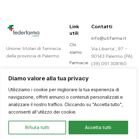
Link
Contatti
utili
info@utifarma.it
Chi
Unione titolari di farmacia
Via Liberta’, 97 –
siamo
della provincia di Palermo.
90143 Palermo (PA)
Farmacie
(39) 091 308160
Contatti
Diamo valore alla tua privacy
Privacy
Utilizziamo i cookie per migliorare la tua esperienza di
Policy
navigazione, offrirti annunci o contenuti personalizzati e
analizzare il nostro traffico. Cliccando su "Accetta tutto",
acconsenti all'utilizzo dei cookie.
© 2026. © U.Ti.Farma – All
Site by
Qwince
Rifiuta tutti
Accetta tutti
Rights Reserved.